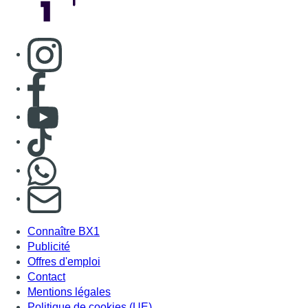
Consulter page Instagram
Consulter page Facebook
Consulter Youtube
Consulter TikTok
Nous rejoindre sur Whatsapp
S'abonner à notre newsletter
Connaître BX1
Publicité
Offres d'emploi
Contact
Mentions légales
Politique de cookies (UE)