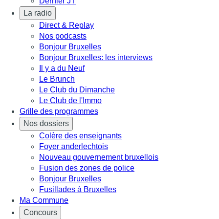
Dernier JT
La radio
Direct & Replay
Nos podcasts
Bonjour Bruxelles
Bonjour Bruxelles: les interviews
Il y a du Neuf
Le Brunch
Le Club du Dimanche
Le Club de l'Immo
Grille des programmes
Nos dossiers
Colère des enseignants
Foyer anderlechtois
Nouveau gouvernement bruxellois
Fusion des zones de police
Bonjour Bruxelles
Fusillades à Bruxelles
Ma Commune
Concours