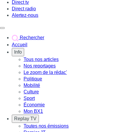
Direct tv
Direct radio
Alertez-nous
Déclencher le menu
Rechercher
Accueil
Info
Tous nos articles
Nos reportages
Le zoom de la rédac'
Politique
Mobilité
Culture
Sport
Économie
Mon BX1
Replay TV
Toutes nos émissions