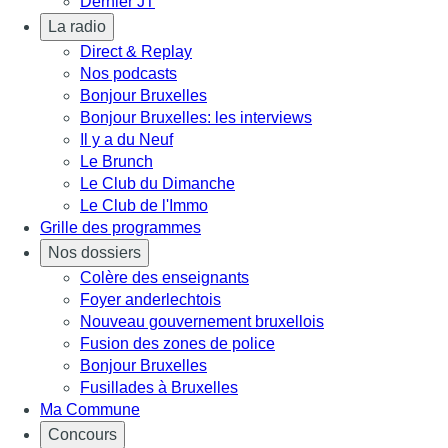
Dernier JT
La radio
Direct & Replay
Nos podcasts
Bonjour Bruxelles
Bonjour Bruxelles: les interviews
Il y a du Neuf
Le Brunch
Le Club du Dimanche
Le Club de l'Immo
Grille des programmes
Nos dossiers
Colère des enseignants
Foyer anderlechtois
Nouveau gouvernement bruxellois
Fusion des zones de police
Bonjour Bruxelles
Fusillades à Bruxelles
Ma Commune
Concours