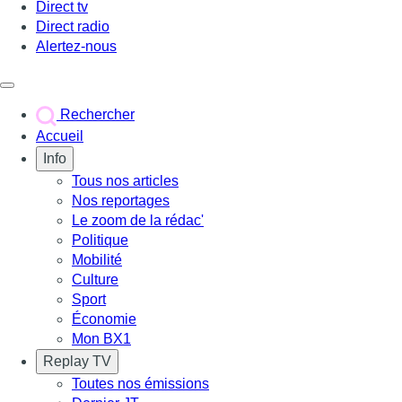
Direct tv
Direct radio
Alertez-nous
Déclencher le menu
Rechercher
Accueil
Info
Tous nos articles
Nos reportages
Le zoom de la rédac'
Politique
Mobilité
Culture
Sport
Économie
Mon BX1
Replay TV
Toutes nos émissions