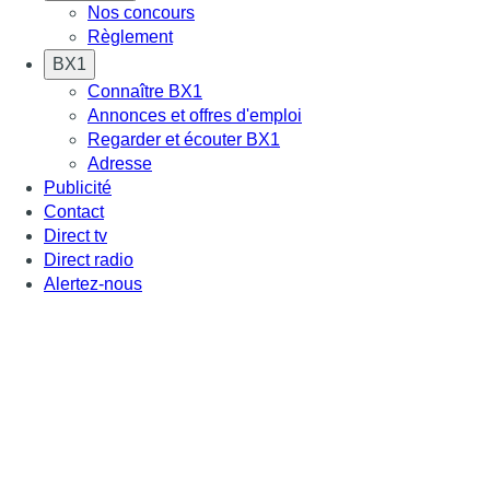
Nos concours
Règlement
BX1
Connaître BX1
Annonces et offres d'emploi
Regarder et écouter BX1
Adresse
Publicité
Contact
Direct tv
Direct radio
Alertez-nous