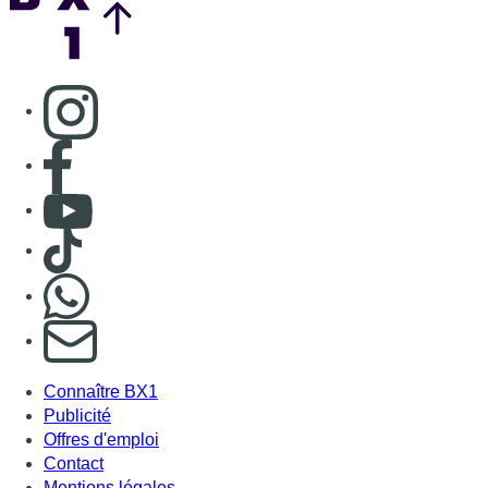
Consulter page Instagram
Consulter page Facebook
Consulter Youtube
Consulter TikTok
Nous rejoindre sur Whatsapp
S'abonner à notre newsletter
Connaître BX1
Publicité
Offres d'emploi
Contact
Mentions légales