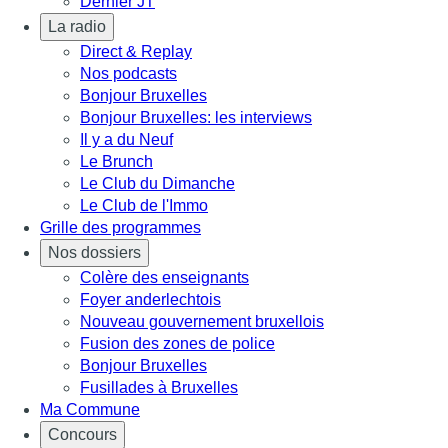
Dernier JT
La radio
Direct & Replay
Nos podcasts
Bonjour Bruxelles
Bonjour Bruxelles: les interviews
Il y a du Neuf
Le Brunch
Le Club du Dimanche
Le Club de l'Immo
Grille des programmes
Nos dossiers
Colère des enseignants
Foyer anderlechtois
Nouveau gouvernement bruxellois
Fusion des zones de police
Bonjour Bruxelles
Fusillades à Bruxelles
Ma Commune
Concours