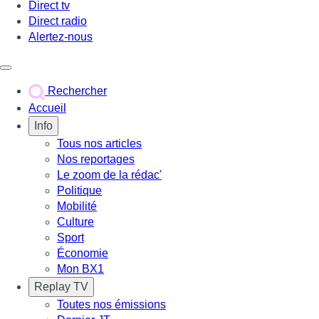
Direct tv
Direct radio
Alertez-nous
Déclencher le menu
Rechercher
Accueil
Info
Tous nos articles
Nos reportages
Le zoom de la rédac'
Politique
Mobilité
Culture
Sport
Économie
Mon BX1
Replay TV
Toutes nos émissions