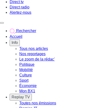
Direct tv
Direct radio
Alertez-nous
Déclencher le menu
Rechercher
Accueil
Info
Tous nos articles
Nos reportages
Le zoom de la rédac'
Politique
Mobilité
Culture
Sport
Économie
Mon BX1
Replay TV
Toutes nos émissions