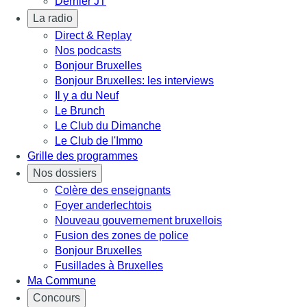
Dernier JT
La radio
Direct & Replay
Nos podcasts
Bonjour Bruxelles
Bonjour Bruxelles: les interviews
Il y a du Neuf
Le Brunch
Le Club du Dimanche
Le Club de l'Immo
Grille des programmes
Nos dossiers
Colère des enseignants
Foyer anderlechtois
Nouveau gouvernement bruxellois
Fusion des zones de police
Bonjour Bruxelles
Fusillades à Bruxelles
Ma Commune
Concours