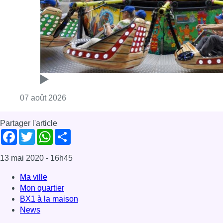
Facebook
Twitter
WhatsApp
Share
13 mai 2020
- 16h45
Ma ville
Mon quartier
BX1 à la maison
News
Offres d’emploi