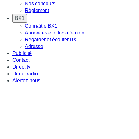
Nos concours
Règlement
BX1
Connaître BX1
Annonces et offres d'emploi
Regarder et écouter BX1
Adresse
Publicité
Contact
Direct tv
Direct radio
Alertez-nous