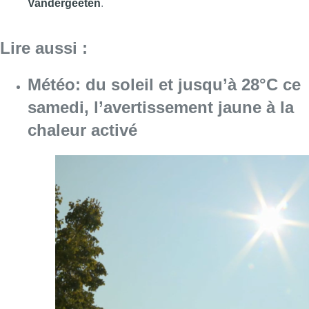
Consulter l'article "Météo: du soleil et jusqu
08 août 2026
Coups de feu sur fond de “rivalité
amoureuse” à Uccle: une personne
blessée à la jambe