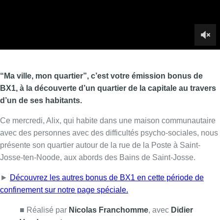
avec des personnes avec des difficultés psycho-sociales, nous
présente son quartier autour de la rue de la Poste à Saint-
Josse-ten-Noode, aux abords des Bains de Saint-Josse.
►
Découvrez les autres bonus de BX1 en cette période de
confinement sur notre page spéciale.
■ Réalisé par
Nicolas Franchomme
, avec
Didier
Vandergeeten
.
Lire aussi :
Météo: du soleil et jusqu’à 28°C ce
samedi, l’avertissement jaune à la
chaleur activé