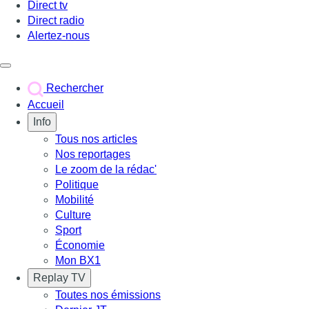
Direct tv
Direct radio
Alertez-nous
Déclencher le menu
Rechercher
Accueil
Info
Tous nos articles
Nos reportages
Le zoom de la rédac'
Politique
Mobilité
Culture
Sport
Économie
Mon BX1
Replay TV
Toutes nos émissions