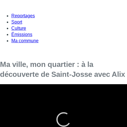
Reportages
Sport
Culture
Émissions
Ma commune
Ma ville, mon quartier : à la
découverte de Saint-Josse avec Alix
“Ma ville, mon quartier”, c’est votre émission bonus de
BX1, à la découverte d’un quartier de la capitale au travers
d’un de ses habitants.
Ce mercredi, Alix, qui habite dans une maison communautaire