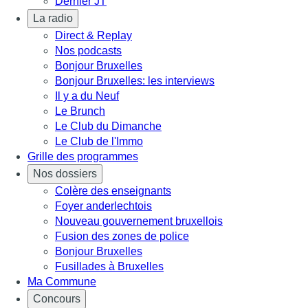
Dernier JT
La radio
Direct & Replay
Nos podcasts
Bonjour Bruxelles
Bonjour Bruxelles: les interviews
Il y a du Neuf
Le Brunch
Le Club du Dimanche
Le Club de l'Immo
Grille des programmes
Nos dossiers
Colère des enseignants
Foyer anderlechtois
Nouveau gouvernement bruxellois
Fusion des zones de police
Bonjour Bruxelles
Fusillades à Bruxelles
Ma Commune
Concours