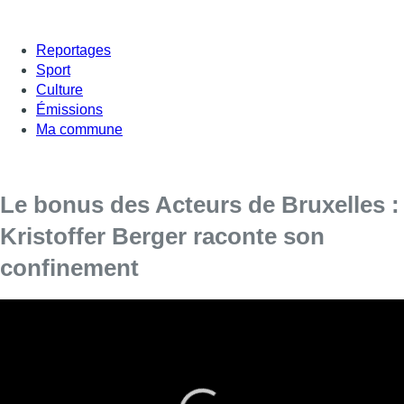
Reportages
Sport
Culture
Émissions
Ma commune
Le bonus des Acteurs de Bruxelles :
Kristoffer Berger raconte son
confinement
Kristoffer Berger est l’invité de ce nouveau bonus des
Acteurs de Bruxelles avec Soraya Amrani.