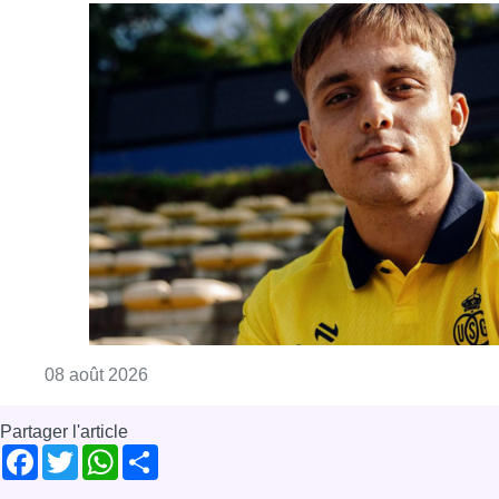
Consulter l'article "L’Union Saint-Gilloise at
08 août 2026
Partager l'article
Facebook
Twitter
WhatsApp
Share
08 mai 2020
- 17h45
Kristoffer Berger
Les Acteurs de Bruxelles
BX1 à la maison
News
Offres d’emploi