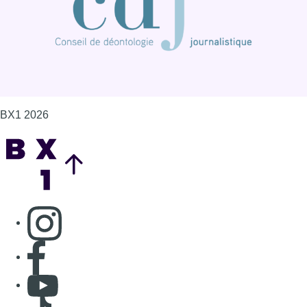
Consulter page Instagram
Consulter page Facebook
Consulter Youtube
Consulter TikTok
Nous rejoindre sur Whatsapp
S'abonner à notre newsletter
Connaître BX1
Publicité
Offres d'emploi
Contact
Mentions légales
Politique de cookies (UE)