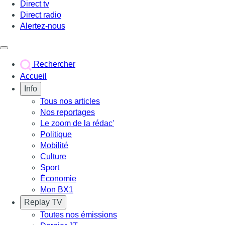
Direct tv
Direct radio
Alertez-nous
Déclencher le menu
Rechercher
Accueil
Info
Tous nos articles
Nos reportages
Le zoom de la rédac'
Politique
Mobilité
Culture
Sport
Économie
Mon BX1
Replay TV
Toutes nos émissions