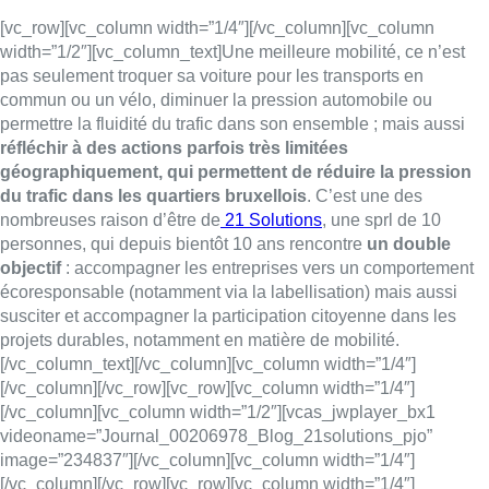
[vc_row][vc_column width=”1/4″][/vc_column][vc_column
width=”1/2″][vc_column_text]Une meilleure mobilité, ce n’est
pas seulement troquer sa voiture pour les transports en
commun ou un vélo, diminuer la pression automobile ou
permettre la fluidité du trafic dans son ensemble ; mais aussi
réfléchir à des actions parfois très limitées
géographiquement, qui permettent de réduire la pression
du trafic dans les quartiers bruxellois
. C’est une des
nombreuses raison d’être de
21 Solutions
, une sprl de 10
personnes, qui depuis bientôt 10 ans rencontre
un double
objectif
: accompagner les entreprises vers un comportement
écoresponsable (notamment via la labellisation) mais aussi
susciter et accompagner la participation citoyenne dans les
projets durables, notamment en matière de mobilité.
[/vc_column_text][/vc_column][vc_column width=”1/4″]
[/vc_column][/vc_row][vc_row][vc_column width=”1/4″]
[/vc_column][vc_column width=”1/2″][vcas_jwplayer_bx1
videoname=”Journal_00206978_Blog_21solutions_pjo”
image=”234837″][/vc_column][vc_column width=”1/4″]
[/vc_column][/vc_row][vc_row][vc_column width=”1/4″]