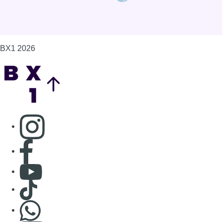
BX1 2026
Back to top
Consulter page Instagram
Consulter page Facebook
Consulter Youtube
Consulter TikTok
Nous rejoindre sur Whatsapp