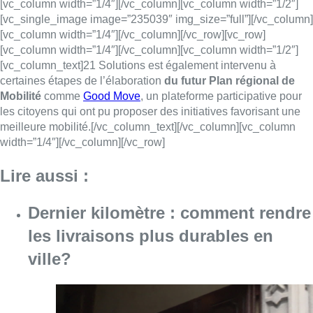
[vc_column width=”1/4″][/vc_column][vc_column width=”1/2″]
[vc_single_image image=”235039″ img_size=”full”][/vc_column]
[vc_column width=”1/4″][/vc_column][/vc_row][vc_row]
[vc_column width=”1/4″][/vc_column][vc_column width=”1/2″]
[vc_column_text]21 Solutions est également intervenu à
certaines étapes de l’élaboration
du futur Plan régional de
Mobilité
comme
Good Move
, un plateforme participative pour
les citoyens qui ont pu proposer des initiatives favorisant une
meilleure mobilité.[/vc_column_text][/vc_column][vc_column
width=”1/4″][/vc_column][/vc_row]
Lire aussi :
Dernier kilomètre : comment rendre
les livraisons plus durables en
ville?