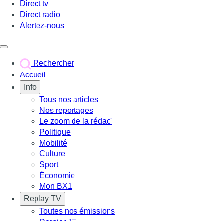
Direct tv
Direct radio
Alertez-nous
Déclencher le menu
Rechercher
Accueil
Info
Tous nos articles
Nos reportages
Le zoom de la rédac'
Politique
Mobilité
Culture
Sport
Économie
Mon BX1
Replay TV
Toutes nos émissions