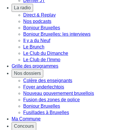
Dernier JT
La radio
Direct & Replay
Nos podcasts
Bonjour Bruxelles
Bonjour Bruxelles: les interviews
Il y a du Neuf
Le Brunch
Le Club du Dimanche
Le Club de l'Immo
Grille des programmes
Nos dossiers
Colère des enseignants
Foyer anderlechtois
Nouveau gouvernement bruxellois
Fusion des zones de police
Bonjour Bruxelles
Fusillades à Bruxelles
Ma Commune
Concours