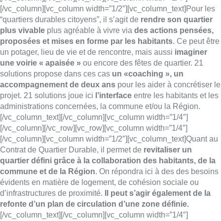
[/vc_column][vc_column width=”1/2″][vc_column_text]Pour les
“quartiers durables citoyens”, il s’agit de
rendre son quartier
plus vivable
plus agréable à vivre via
des actions pensées,
proposées et mises en forme par les habitants
. Ce peut être
un potager, lieu de vie et de rencontre, mais aussi
imaginer
une voirie « apaisée »
ou encore des fêtes de quartier. 21
solutions propose dans ces cas
un «coaching », un
accompagnement de deux ans
pour les aider à concrétiser le
projet. 21 solutions joue ici
l’interface
entre les habitants et les
administrations concernées, la commune et/ou la Région.
[/vc_column_text][/vc_column][vc_column width=”1/4″]
[/vc_column][/vc_row][vc_row][vc_column width=”1/4″]
[/vc_column][vc_column width=”1/2″][vc_column_text]Quant au
Contrat de Quartier Durable, il permet de
revitaliser un
quartier défini grâce à la collaboration des habitants, de la
commune et de la Région
. On répondra ici à des des besoins
évidents en matière de logement, de cohésion sociale ou
d’infrastructures de proximité.
Il peut s’agir également de la
refonte d’un plan de circulation d’une zone définie.
[/vc_column_text][/vc_column][vc_column width=”1/4″]