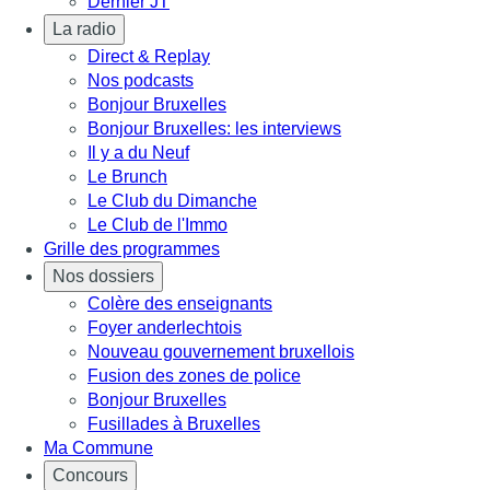
Dernier JT
La radio
Direct & Replay
Nos podcasts
Bonjour Bruxelles
Bonjour Bruxelles: les interviews
Il y a du Neuf
Le Brunch
Le Club du Dimanche
Le Club de l'Immo
Grille des programmes
Nos dossiers
Colère des enseignants
Foyer anderlechtois
Nouveau gouvernement bruxellois
Fusion des zones de police
Bonjour Bruxelles
Fusillades à Bruxelles
Ma Commune
Concours