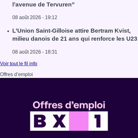
l’avenue de Tervuren”
08 août 2026 - 19:12
Lire l'article Marathon de contrôles de vitesse ce week-e
L’Union Saint-Gilloise attire Bertram Kvist,
milieu danois de 21 ans qui renforce les U23
08 août 2026 - 18:31
Lire l'article L’Union Saint-Gilloise attire Bertram Kvist, 
Voir tout le fil info
Offres d’emploi