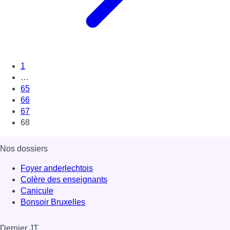
1
…
65
66
67
68
Nos dossiers
Foyer anderlechtois
Colère des enseignants
Canicule
Bonsoir Bruxelles
Dernier JT