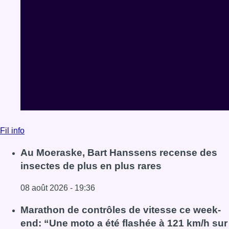
Fil info
Au Moeraske, Bart Hanssens recense des
insectes de plus en plus rares
08 août 2026 - 19:36
Lire l'article Au Moeraske, Bart Hanssens recense des ins
Marathon de contrôles de vitesse ce week-
end: “Une moto a été flashée à 121 km/h sur