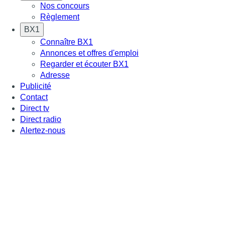
Nos concours
Règlement
BX1
Connaître BX1
Annonces et offres d'emploi
Regarder et écouter BX1
Adresse
Publicité
Contact
Direct tv
Direct radio
Alertez-nous