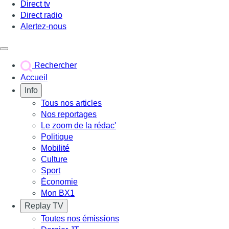
Direct tv
Direct radio
Alertez-nous
Déclencher le menu
Rechercher
Accueil
Info
Tous nos articles
Nos reportages
Le zoom de la rédac'
Politique
Mobilité
Culture
Sport
Économie
Mon BX1
Replay TV
Toutes nos émissions