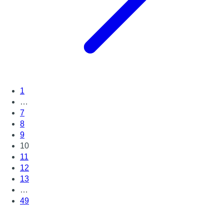
1
…
7
8
9
10
11
12
13
…
49
Page suivante