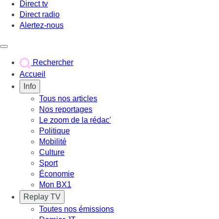
Direct tv
Direct radio
Alertez-nous
Déclencher le menu
Rechercher
Accueil
Info
Tous nos articles
Nos reportages
Le zoom de la rédac'
Politique
Mobilité
Culture
Sport
Économie
Mon BX1
Replay TV
Toutes nos émissions