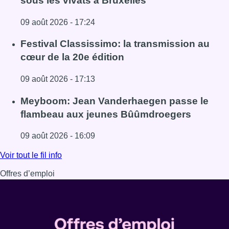
sous les vivats à Bruxelles
09 août 2026 - 17:24
Lire l'article La 718e plantation du Meyboom célébrée sous
Festival Classissimo: la transmission au
cœur de la 20e édition
09 août 2026 - 17:13
Lire l'article Festival Classissimo: la transmission au cœu
Meyboom: Jean Vanderhaegen passe le
flambeau aux jeunes Bûûmdroegers
09 août 2026 - 16:09
Lire l'article Meyboom: Jean Vanderhaegen passe le fl
Voir tout le fil info
Offres d’emploi