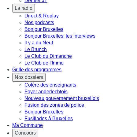
Dernier JT
La radio
Direct & Replay
Nos podcasts
Bonjour Bruxelles
Bonjour Bruxelles: les interviews
Il y a du Neuf
Le Brunch
Le Club du Dimanche
Le Club de l'Immo
Grille des programmes
Nos dossiers
Colère des enseignants
Foyer anderlechtois
Nouveau gouvernement bruxellois
Fusion des zones de police
Bonjour Bruxelles
Fusillades à Bruxelles
Ma Commune
Concours