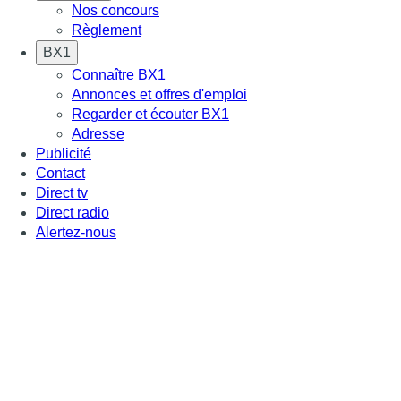
Nos concours
Règlement
BX1
Connaître BX1
Annonces et offres d'emploi
Regarder et écouter BX1
Adresse
Publicité
Contact
Direct tv
Direct radio
Alertez-nous