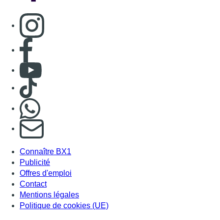
Consulter page Instagram
Consulter page Facebook
Consulter Youtube
Consulter TikTok
Nous rejoindre sur Whatsapp
S'abonner à notre newsletter
Connaître BX1
Publicité
Offres d'emploi
Contact
Mentions légales
Politique de cookies (UE)