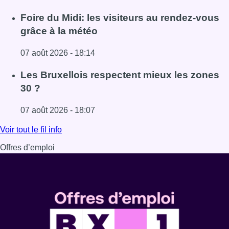
Lire l'article Pizza Nizar: un coup de pub inattendu grâce à
Foire du Midi: les visiteurs au rendez-vous
grâce à la météo
07 août 2026 - 18:14
Lire l'article Foire du Midi: les visiteurs au rendez-vous g
Les Bruxellois respectent mieux les zones
30 ?
07 août 2026 - 18:07
Lire l'article Les Bruxellois respectent mieux les zones 30
Voir tout le fil info
Offres d’emploi