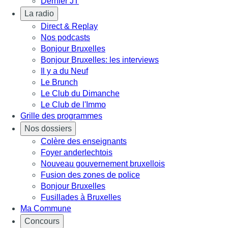
Dernier JT
La radio
Direct & Replay
Nos podcasts
Bonjour Bruxelles
Bonjour Bruxelles: les interviews
Il y a du Neuf
Le Brunch
Le Club du Dimanche
Le Club de l'Immo
Grille des programmes
Nos dossiers
Colère des enseignants
Foyer anderlechtois
Nouveau gouvernement bruxellois
Fusion des zones de police
Bonjour Bruxelles
Fusillades à Bruxelles
Ma Commune
Concours