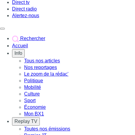
Direct tv
Direct radio
Alertez-nous
Déclencher le menu
Rechercher
Accueil
Info
Tous nos articles
Nos reportages
Le zoom de la rédac'
Politique
Mobilité
Culture
Sport
Économie
Mon BX1
Replay TV
Toutes nos émissions