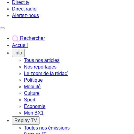
Direct tv
Direct radio
Alertez-nous
Déclencher le menu
Rechercher
Accueil
Info
Tous nos articles
Nos reportages
Le zoom de la rédac'
Politique
Mobilité
Culture
Sport
Économie
Mon BX1
Replay TV
Toutes nos émissions