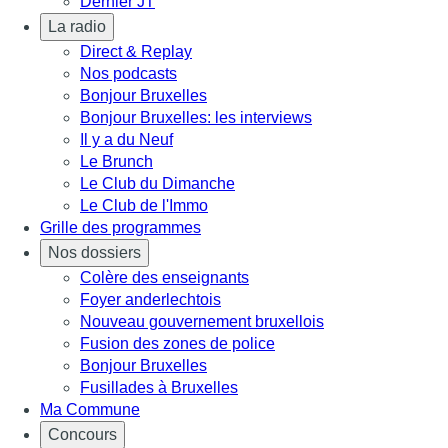
Dernier JT
La radio
Direct & Replay
Nos podcasts
Bonjour Bruxelles
Bonjour Bruxelles: les interviews
Il y a du Neuf
Le Brunch
Le Club du Dimanche
Le Club de l'Immo
Grille des programmes
Nos dossiers
Colère des enseignants
Foyer anderlechtois
Nouveau gouvernement bruxellois
Fusion des zones de police
Bonjour Bruxelles
Fusillades à Bruxelles
Ma Commune
Concours