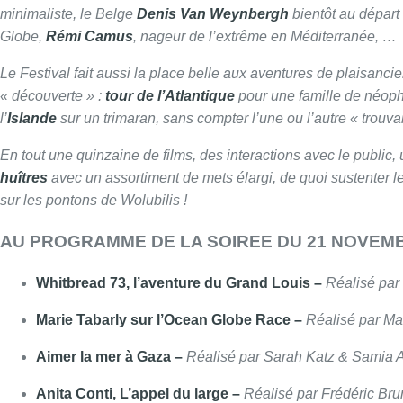
minimaliste, le Belge
Denis Van Weynbergh
bientôt au dépar
Globe,
Rémi Camus
, nageur de l’extrême en Méditerranée, …
Le Festival fait aussi la place belle aux aventures de plaisanc
« découverte » :
tour de l’Atlantique
pour une famille de néoph
l’
Islande
sur un trimaran, sans compter l’une ou l’autre « trouva
En tout une quinzaine de films, des interactions avec le public,
huîtres
avec un assortiment de mets élargi, de quoi sustenter les
sur les pontons de Wolubilis !
AU PROGRAMME DE LA SOIREE DU 21 NOVEM
Whitbread 73, l’aventure du Grand Louis –
Réalisé par
Marie Tabarly sur l’Ocean Globe Race –
Réalisé par Ma
Aimer la mer à Gaza –
Réalisé par Sarah Katz & Samia 
Anita Conti, L’appel du large –
Réalisé par Frédéric Bru