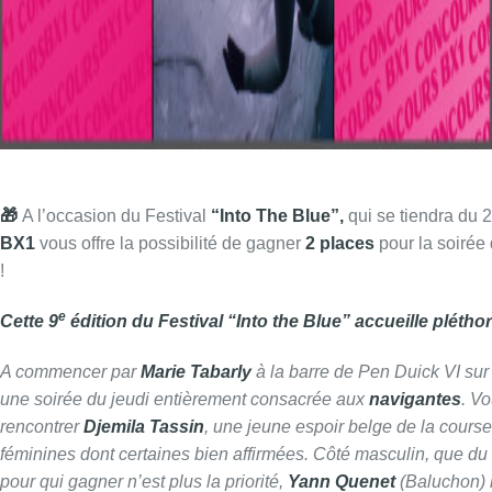
🎁
A l’occasion du Festival
“Into The Blue”,
qui se tiendra du
BX1
vous offre la possibilité de gagner
2 places
pour la soirée
!
e
​Cette
9
édition du Festival “Into the Blue” accueille pléthore
A commencer par
Marie Tabarly
à la barre de Pen Duick VI sur
une soirée du jeudi entièrement consacrée aux
navigantes
. V
rencontrer
Djemila Tassin
, une jeune espoir belge de la course 
féminines dont certaines bien affirmées.
Côté masculin, que d
pour qui gagner n’est plus la priorité,
Yann Quenet
(Baluchon) 