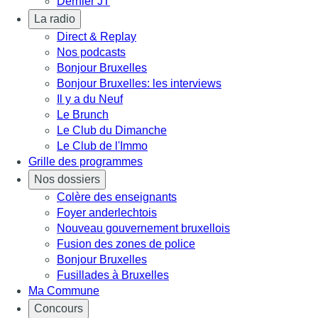
Dernier JT
La radio
Direct & Replay
Nos podcasts
Bonjour Bruxelles
Bonjour Bruxelles: les interviews
Il y a du Neuf
Le Brunch
Le Club du Dimanche
Le Club de l'Immo
Grille des programmes
Nos dossiers
Colère des enseignants
Foyer anderlechtois
Nouveau gouvernement bruxellois
Fusion des zones de police
Bonjour Bruxelles
Fusillades à Bruxelles
Ma Commune
Concours