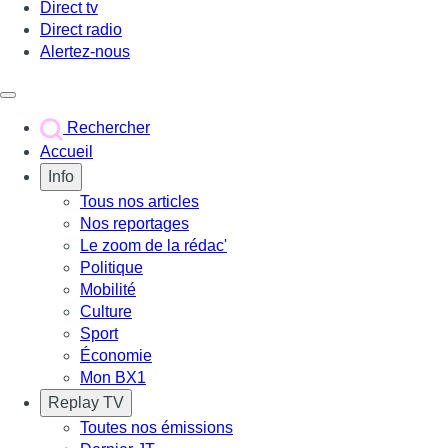
Direct tv
Direct radio
Alertez-nous
Déclencher le menu
Rechercher
Accueil
Info
Tous nos articles
Nos reportages
Le zoom de la rédac'
Politique
Mobilité
Culture
Sport
Économie
Mon BX1
Replay TV
Toutes nos émissions