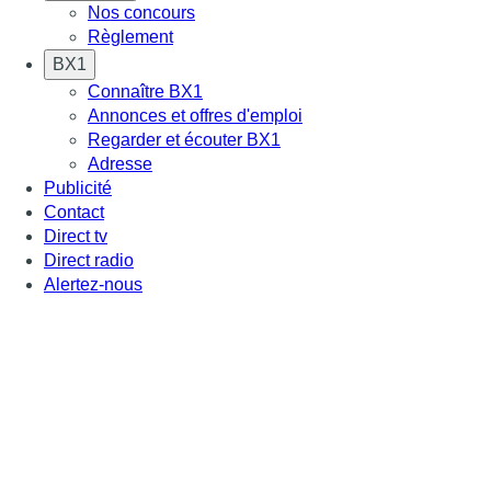
Nos concours
Règlement
BX1
Connaître BX1
Annonces et offres d'emploi
Regarder et écouter BX1
Adresse
Publicité
Contact
Direct tv
Direct radio
Alertez-nous