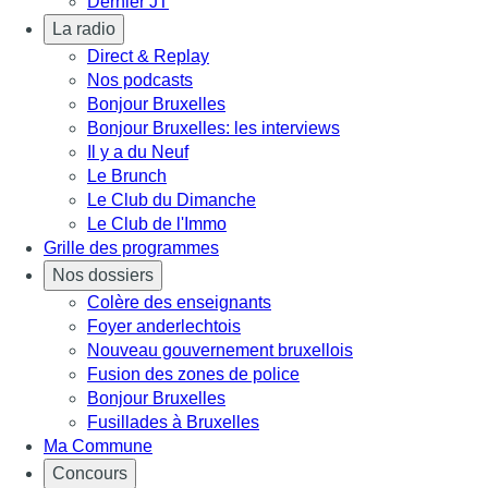
Dernier JT
La radio
Direct & Replay
Nos podcasts
Bonjour Bruxelles
Bonjour Bruxelles: les interviews
Il y a du Neuf
Le Brunch
Le Club du Dimanche
Le Club de l'Immo
Grille des programmes
Nos dossiers
Colère des enseignants
Foyer anderlechtois
Nouveau gouvernement bruxellois
Fusion des zones de police
Bonjour Bruxelles
Fusillades à Bruxelles
Ma Commune
Concours