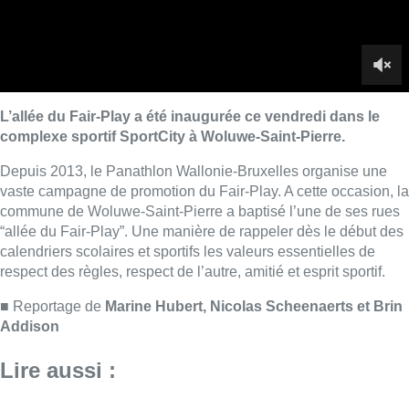
calendriers scolaires et sportifs les valeurs essentielles de
respect des règles, respect de l’autre, amitié et esprit sportif.
■ Reportage de
Marine Hubert,
Nicolas Scheenaerts et Brin
Addison
Lire aussi :
Une “salle fraîcheur” ouverte à
Woluwe-Saint-Pierre