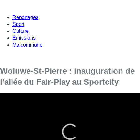
Reportages
Sport
Culture
Émissions
Ma commune
Woluwe-St-Pierre : inauguration de
l’allée du Fair-Play au Sportcity
L’allée du Fair-Play a été inaugurée ce vendredi dans le
complexe sportif SportCity à Woluwe-Saint-Pierre.
Depuis 2013, le Panathlon Wallonie-Bruxelles organise une
vaste campagne de promotion du Fair-Play. A cette occasion, la
commune de Woluwe-Saint-Pierre a baptisé l’une de ses rues
“allée du Fair-Play”.
Une manière de rappeler dès le début des