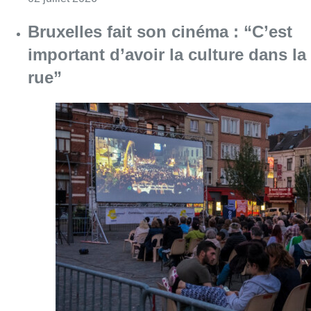
Consulter l'article "Bruxelles fait son cinéma :
26 juin 2026
Partager l'article
Facebook
Twitter
WhatsApp
Share
13 septembre 2019
- 15h11
Allée
Fair-play
inauguration
Panathlon