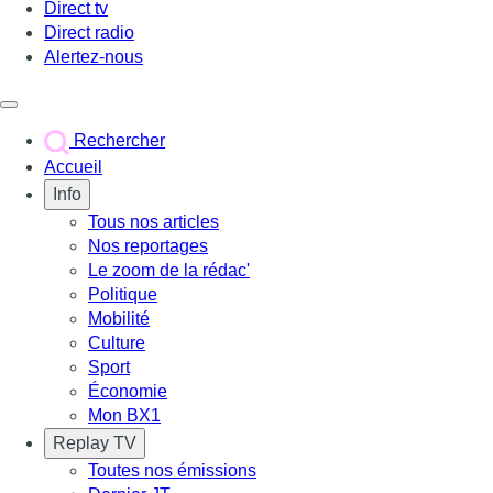
Direct tv
Direct radio
Alertez-nous
Déclencher le menu
Rechercher
Accueil
Info
Tous nos articles
Nos reportages
Le zoom de la rédac'
Politique
Mobilité
Culture
Sport
Économie
Mon BX1
Replay TV
Toutes nos émissions