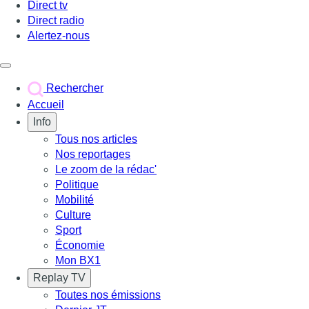
Direct tv
Direct radio
Alertez-nous
Déclencher le menu
Rechercher
Accueil
Info
Tous nos articles
Nos reportages
Le zoom de la rédac'
Politique
Mobilité
Culture
Sport
Économie
Mon BX1
Replay TV
Toutes nos émissions