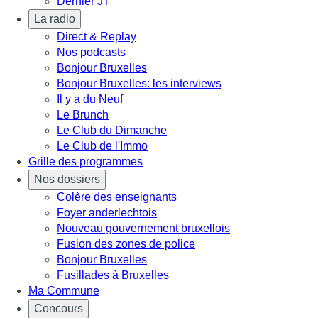
Dernier JT
La radio
Direct & Replay
Nos podcasts
Bonjour Bruxelles
Bonjour Bruxelles: les interviews
Il y a du Neuf
Le Brunch
Le Club du Dimanche
Le Club de l'Immo
Grille des programmes
Nos dossiers
Colère des enseignants
Foyer anderlechtois
Nouveau gouvernement bruxellois
Fusion des zones de police
Bonjour Bruxelles
Fusillades à Bruxelles
Ma Commune
Concours