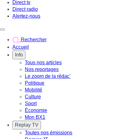
Direct tv
Direct radio
Alertez-nous
Déclencher le menu
Rechercher
Accueil
Info
Tous nos articles
Nos reportages
Le zoom de la rédac'
Politique
Mobilité
Culture
Sport
Économie
Mon BX1
Replay TV
Toutes nos émissions