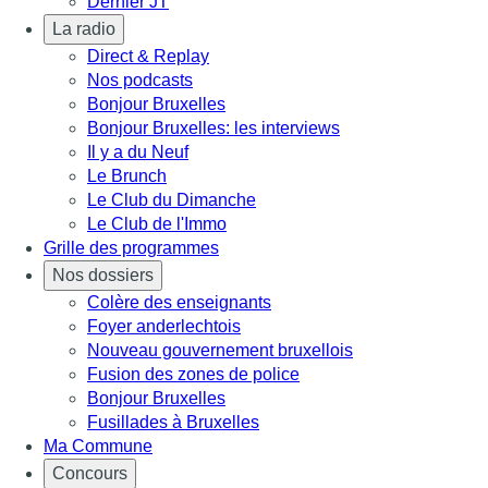
Dernier JT
La radio
Direct & Replay
Nos podcasts
Bonjour Bruxelles
Bonjour Bruxelles: les interviews
Il y a du Neuf
Le Brunch
Le Club du Dimanche
Le Club de l'Immo
Grille des programmes
Nos dossiers
Colère des enseignants
Foyer anderlechtois
Nouveau gouvernement bruxellois
Fusion des zones de police
Bonjour Bruxelles
Fusillades à Bruxelles
Ma Commune
Concours