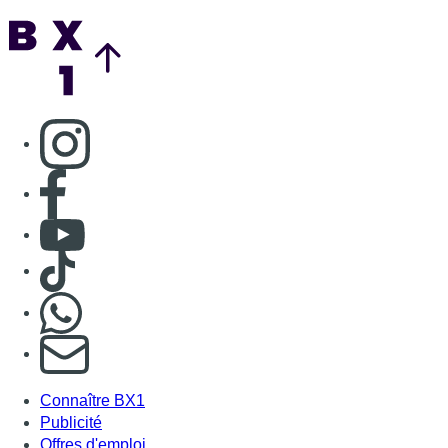
Back to top
Consulter page Instagram
Consulter page Facebook
Consulter Youtube
Consulter TikTok
Nous rejoindre sur Whatsapp
S'abonner à notre newsletter
Connaître BX1
Publicité
Offres d'emploi