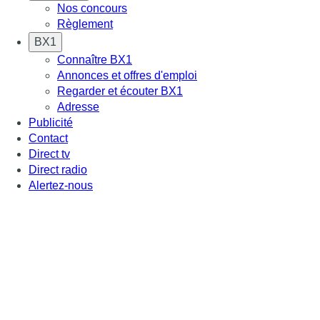
Nos concours
Règlement
BX1
Connaître BX1
Annonces et offres d'emploi
Regarder et écouter BX1
Adresse
Publicité
Contact
Direct tv
Direct radio
Alertez-nous