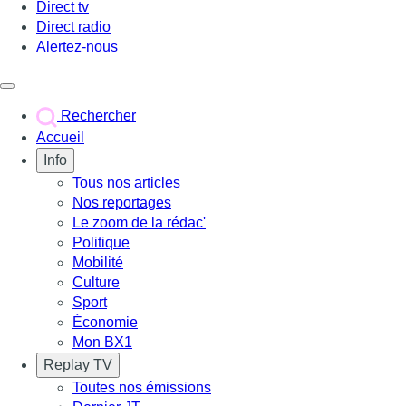
Direct tv
Direct radio
Alertez-nous
Déclencher le menu
Rechercher
Accueil
Info
Tous nos articles
Nos reportages
Le zoom de la rédac'
Politique
Mobilité
Culture
Sport
Économie
Mon BX1
Replay TV
Toutes nos émissions