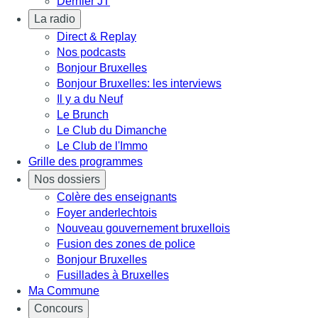
Dernier JT
La radio
Direct & Replay
Nos podcasts
Bonjour Bruxelles
Bonjour Bruxelles: les interviews
Il y a du Neuf
Le Brunch
Le Club du Dimanche
Le Club de l'Immo
Grille des programmes
Nos dossiers
Colère des enseignants
Foyer anderlechtois
Nouveau gouvernement bruxellois
Fusion des zones de police
Bonjour Bruxelles
Fusillades à Bruxelles
Ma Commune
Concours