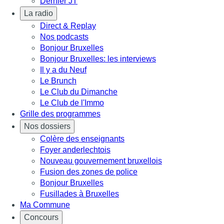
Dernier JT
La radio
Direct & Replay
Nos podcasts
Bonjour Bruxelles
Bonjour Bruxelles: les interviews
Il y a du Neuf
Le Brunch
Le Club du Dimanche
Le Club de l'Immo
Grille des programmes
Nos dossiers
Colère des enseignants
Foyer anderlechtois
Nouveau gouvernement bruxellois
Fusion des zones de police
Bonjour Bruxelles
Fusillades à Bruxelles
Ma Commune
Concours