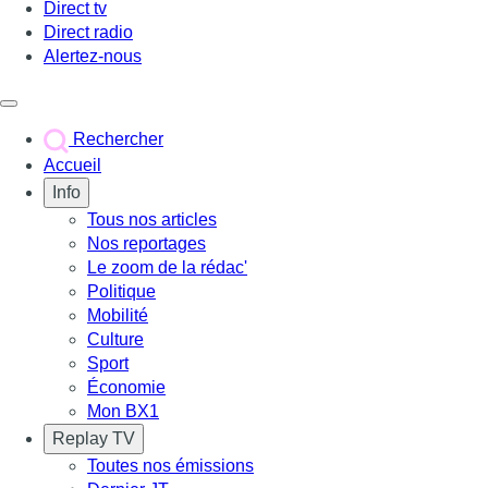
Direct tv
Direct radio
Alertez-nous
Déclencher le menu
Rechercher
Accueil
Info
Tous nos articles
Nos reportages
Le zoom de la rédac'
Politique
Mobilité
Culture
Sport
Économie
Mon BX1
Replay TV
Toutes nos émissions