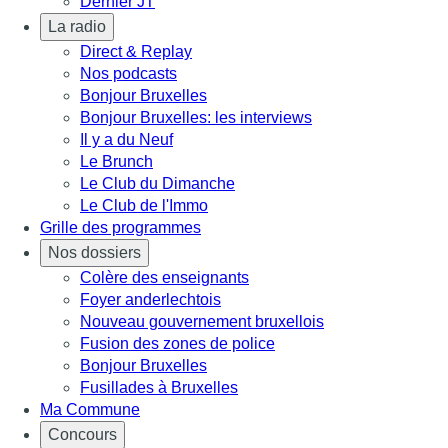
Dernier JT
La radio
Direct & Replay
Nos podcasts
Bonjour Bruxelles
Bonjour Bruxelles: les interviews
Il y a du Neuf
Le Brunch
Le Club du Dimanche
Le Club de l'Immo
Grille des programmes
Nos dossiers
Colère des enseignants
Foyer anderlechtois
Nouveau gouvernement bruxellois
Fusion des zones de police
Bonjour Bruxelles
Fusillades à Bruxelles
Ma Commune
Concours