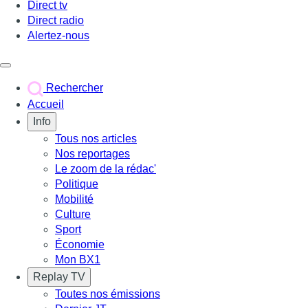
Direct tv
Direct radio
Alertez-nous
Déclencher le menu
Rechercher
Accueil
Info
Tous nos articles
Nos reportages
Le zoom de la rédac'
Politique
Mobilité
Culture
Sport
Économie
Mon BX1
Replay TV
Toutes nos émissions