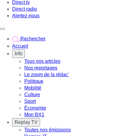
Direct tv
Direct radio
Alertez-nous
Déclencher le menu
Rechercher
Accueil
Info
Tous nos articles
Nos reportages
Le zoom de la rédac'
Politique
Mobilité
Culture
Sport
Économie
Mon BX1
Replay TV
Toutes nos émissions