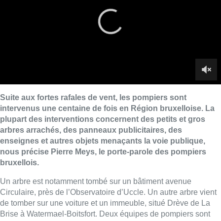
enseignes et autres objets menaçants la voie publique,
nous précise Pierre Meys, le porte-parole des pompiers
bruxellois.
Un arbre est notamment tombé sur un bâtiment avenue
Circulaire, près de l’Observatoire d’Uccle. Un autre arbre vient
de tomber sur une voiture et un immeuble, situé Drève de La
Brise à Watermael-Boitsfort. Deux équipes de pompiers sont
actuellement sur place.
Images de
David Courier
.
Lire aussi :
Météo: du soleil et jusqu’à 28°C ce
samedi, l’avertissement jaune à la
chaleur activé