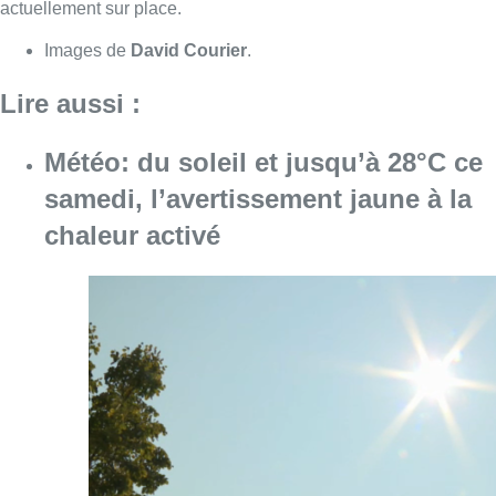
Consulter l'article "Météo: du soleil et jusqu
08 août 2026
Coups de feu sur fond de “rivalité
amoureuse” à Uccle: une personne
blessée à la jambe