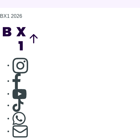
Consulter Youtube
Consulter TikTok
Nous rejoindre sur Whatsapp
S'abonner à notre newsletter
Connaître BX1
Publicité
Offres d'emploi
Contact
Mentions légales
Politique de cookies (UE)
Gérer les cookies