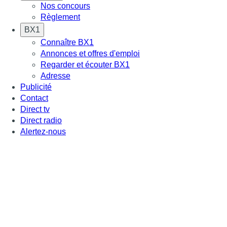
Nos concours
Règlement
BX1
Connaître BX1
Annonces et offres d'emploi
Regarder et écouter BX1
Adresse
Publicité
Contact
Direct tv
Direct radio
Alertez-nous