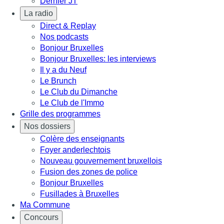
Dernier JT
La radio
Direct & Replay
Nos podcasts
Bonjour Bruxelles
Bonjour Bruxelles: les interviews
Il y a du Neuf
Le Brunch
Le Club du Dimanche
Le Club de l'Immo
Grille des programmes
Nos dossiers
Colère des enseignants
Foyer anderlechtois
Nouveau gouvernement bruxellois
Fusion des zones de police
Bonjour Bruxelles
Fusillades à Bruxelles
Ma Commune
Concours