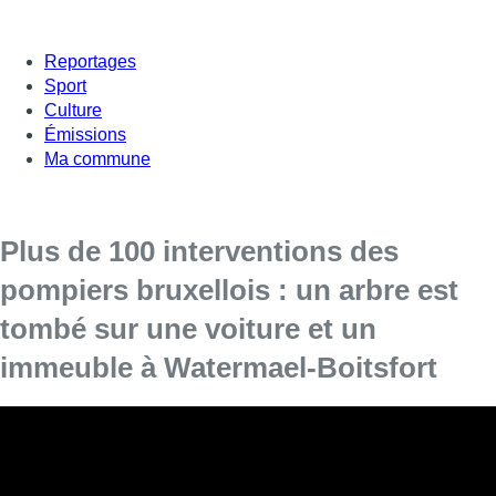
Reportages
Sport
Culture
Émissions
Ma commune
Plus de 100 interventions des
pompiers bruxellois : un arbre est
tombé sur une voiture et un
immeuble à Watermael-Boitsfort
Suite aux fortes rafales de vent, les pompiers sont
intervenus une centaine de fois en Région bruxelloise. La
plupart des interventions concernent des petits et gros
arbres arrachés, des panneaux publicitaires, des