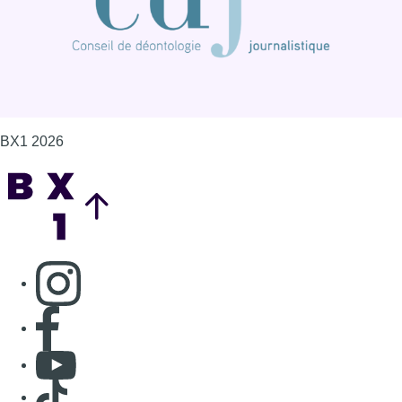
Consulter page Instagram
Consulter page Facebook
Consulter Youtube
Consulter TikTok
Nous rejoindre sur Whatsapp
S'abonner à notre newsletter
Connaître BX1
Publicité
Offres d'emploi
Contact
Mentions légales
Politique de cookies (UE)