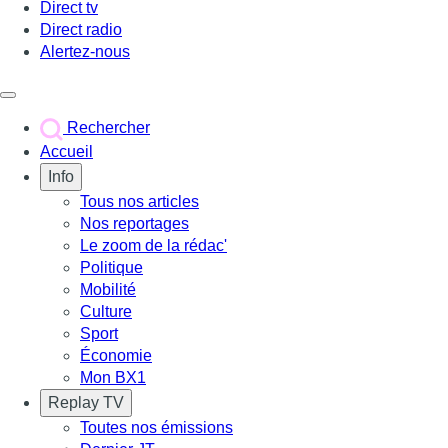
Direct tv
Direct radio
Alertez-nous
Déclencher le menu
Rechercher
Accueil
Info
Tous nos articles
Nos reportages
Le zoom de la rédac'
Politique
Mobilité
Culture
Sport
Économie
Mon BX1
Replay TV
Toutes nos émissions