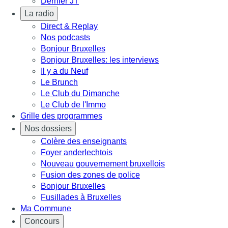
Dernier JT
La radio
Direct & Replay
Nos podcasts
Bonjour Bruxelles
Bonjour Bruxelles: les interviews
Il y a du Neuf
Le Brunch
Le Club du Dimanche
Le Club de l'Immo
Grille des programmes
Nos dossiers
Colère des enseignants
Foyer anderlechtois
Nouveau gouvernement bruxellois
Fusion des zones de police
Bonjour Bruxelles
Fusillades à Bruxelles
Ma Commune
Concours