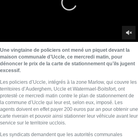
territoires d’Auderghem, Uccle et Watermael-Boitsfort, ont
protesté ce mercredi matin contre le plan de stationnement de
la commune d’Uccle qui leur est, selon eux, imposé. Les
agents doivent en effet payer 200 euros par an pour obtenir une
carte riverain et pouvoir ainsi stationner leur véhicule avant leur
service sur le territoire ucclois.
Les syndicats demandent que les autorités communales
diminuent ce tarif à 75 euros, soit celui demandé aux
enseignants de la commune, voire à 50 euros, comme dans
certaines autres communes. Uccle, pour sa part, réplique en
affirmant qu’elle ne souhaite pas faire d’exceptions.
Reportage de
Marie-Noëlle Dinant
et
Jennifer Fuks
.
Lire aussi :
Pizza Nizar: un coup de pub
inattendu grâce à l’IA