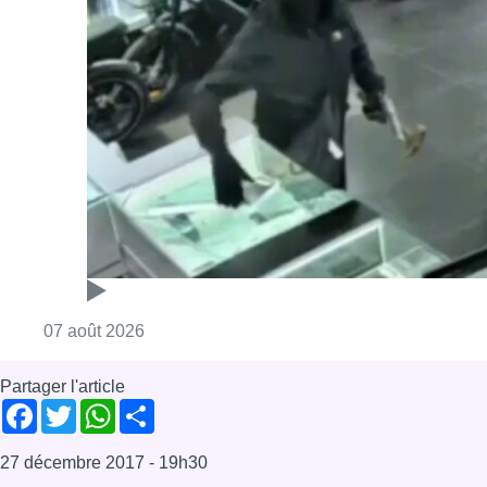
Consulter l'article "Deux mineurs interpell
07 août 2026
Partager l'article
Facebook
Twitter
WhatsApp
Share
27 décembre 2017
- 19h30
Police
Stationnement
Taxe
News
Uccle
Offres d’emploi