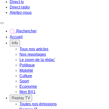
Direct tv
Direct radio
Alertez-nous
Déclencher le menu
Rechercher
Accueil
Info
Tous nos articles
Nos reportages
Le zoom de la rédac'
Politique
Mobilité
Culture
Sport
Économie
Mon BX1
Replay TV
Toutes nos émissions