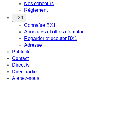
Nos concours
Règlement
BX1
Connaître BX1
Annonces et offres d'emploi
Regarder et écouter BX1
Adresse
Publicité
Contact
Direct tv
Direct radio
Alertez-nous