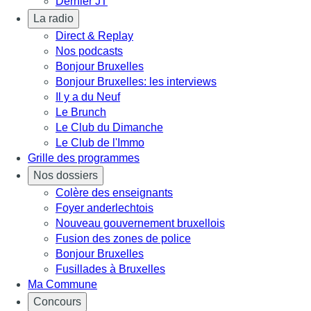
Dernier JT
La radio
Direct & Replay
Nos podcasts
Bonjour Bruxelles
Bonjour Bruxelles: les interviews
Il y a du Neuf
Le Brunch
Le Club du Dimanche
Le Club de l'Immo
Grille des programmes
Nos dossiers
Colère des enseignants
Foyer anderlechtois
Nouveau gouvernement bruxellois
Fusion des zones de police
Bonjour Bruxelles
Fusillades à Bruxelles
Ma Commune
Concours