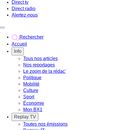
Direct tv
Direct radio
Alertez-nous
Déclencher le menu
Rechercher
Accueil
Info
Tous nos articles
Nos reportages
Le zoom de la rédac'
Politique
Mobilité
Culture
Sport
Économie
Mon BX1
Replay TV
Toutes nos émissions