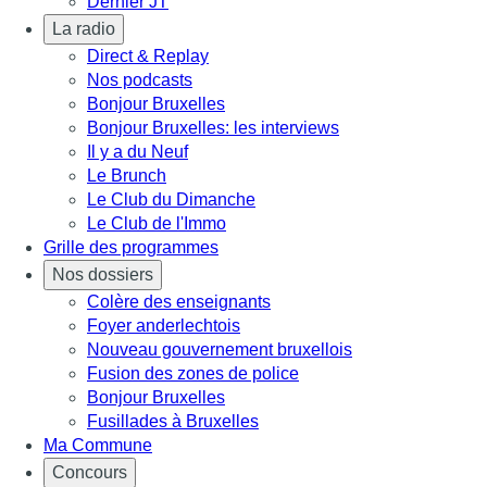
Dernier JT
La radio
Direct & Replay
Nos podcasts
Bonjour Bruxelles
Bonjour Bruxelles: les interviews
Il y a du Neuf
Le Brunch
Le Club du Dimanche
Le Club de l'Immo
Grille des programmes
Nos dossiers
Colère des enseignants
Foyer anderlechtois
Nouveau gouvernement bruxellois
Fusion des zones de police
Bonjour Bruxelles
Fusillades à Bruxelles
Ma Commune
Concours