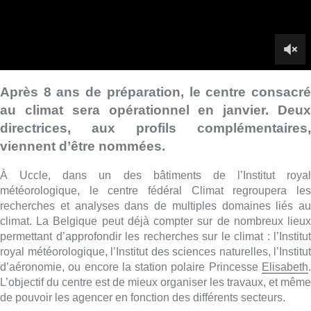
météorologique, le centre fédéral Climat regroupera les
recherches et analyses dans de multiples domaines liés au
climat. La Belgique peut déjà compter sur de nombreux lieux
permettant d’approfondir les recherches sur le climat : l’Institut
royal météorologique, l’Institut des sciences naturelles, l’Institut
d’aéronomie, ou encore la station polaire Princesse
Elisabeth
.
L’objectif du centre est de mieux organiser les travaux, et même
de pouvoir les agencer en fonction des différents secteurs.
Le centre compte recruter 80 nouveaux chercheurs dans les
domaines présentés, avec un budget de 10 millions sur les
quatre prochaines années. Les deux premiers noms qui
composeront ces chercheurs, sont ceux des deux directrices.
Valérie Trouet, chercheuse belge qui étudie la
dendrochronologie, l’étude des modifications climatiques
marquées dans les cernes des arbres. Et Ella Tamsin, une
physicienne spécialisée dans les trous noirs.
► Une interview du secrétaire d’État fédéral chargé de la
Politique scientifique,
Thomas Dermine
(PS), par
Camill
Paillaud
.