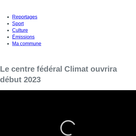
Reportages
Sport
Culture
Émissions
Ma commune
Le centre fédéral Climat ouvrira
début 2023
Après 8 ans de préparation, le centre consacré
au climat sera opérationnel en janvier. Deux
directrices, aux profils complémentaires,
viennent d’être nommées.
À Uccle, dans un des bâtiments de l’Institut royal