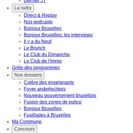
Dernier JT
La radio
Direct & Replay
Nos podcasts
Bonjour Bruxelles
Bonjour Bruxelles: les interviews
Il y a du Neuf
Le Brunch
Le Club du Dimanche
Le Club de l'Immo
Grille des programmes
Nos dossiers
Colère des enseignants
Foyer anderlechtois
Nouveau gouvernement bruxellois
Fusion des zones de police
Bonjour Bruxelles
Fusillades à Bruxelles
Ma Commune
Concours