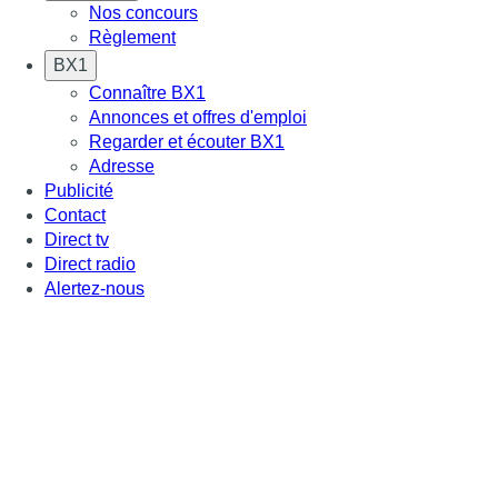
Nos concours
Règlement
BX1
Connaître BX1
Annonces et offres d'emploi
Regarder et écouter BX1
Adresse
Publicité
Contact
Direct tv
Direct radio
Alertez-nous