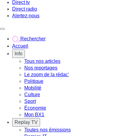
Direct tv
Direct radio
Alertez-nous
Déclencher le menu
Rechercher
Accueil
Info
Tous nos articles
Nos reportages
Le zoom de la rédac'
Politique
Mobilité
Culture
Sport
Économie
Mon BX1
Replay TV
Toutes nos émissions