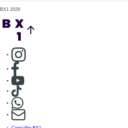
BX1 2026
Back to top
Consulter page Instagram
Consulter page Facebook
Consulter Youtube
Consulter TikTok
Nous rejoindre sur Whatsapp
S'abonner à notre newsletter
Connaître BX1