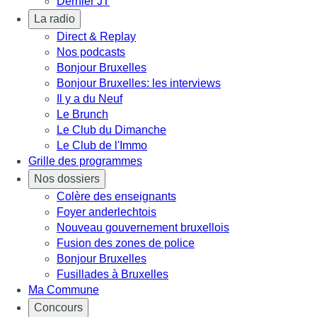
Dernier JT
La radio
Direct & Replay
Nos podcasts
Bonjour Bruxelles
Bonjour Bruxelles: les interviews
Il y a du Neuf
Le Brunch
Le Club du Dimanche
Le Club de l'Immo
Grille des programmes
Nos dossiers
Colère des enseignants
Foyer anderlechtois
Nouveau gouvernement bruxellois
Fusion des zones de police
Bonjour Bruxelles
Fusillades à Bruxelles
Ma Commune
Concours