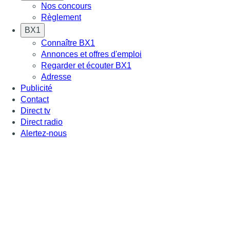
Nos concours
Règlement
BX1
Connaître BX1
Annonces et offres d'emploi
Regarder et écouter BX1
Adresse
Publicité
Contact
Direct tv
Direct radio
Alertez-nous