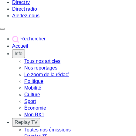
Direct tv
Direct radio
Alertez-nous
Déclencher le menu
Rechercher
Accueil
Info
Tous nos articles
Nos reportages
Le zoom de la rédac'
Politique
Mobilité
Culture
Sport
Économie
Mon BX1
Replay TV
Toutes nos émissions