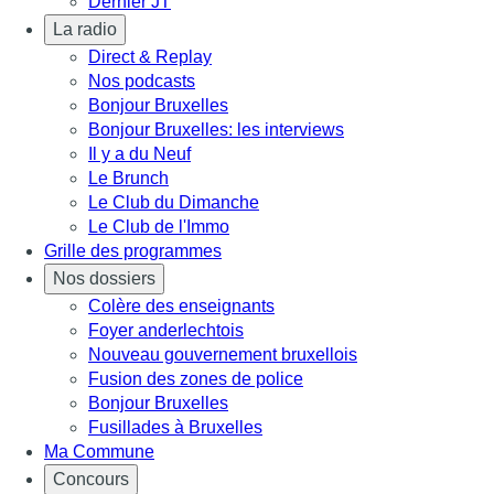
Dernier JT
La radio
Direct & Replay
Nos podcasts
Bonjour Bruxelles
Bonjour Bruxelles: les interviews
Il y a du Neuf
Le Brunch
Le Club du Dimanche
Le Club de l'Immo
Grille des programmes
Nos dossiers
Colère des enseignants
Foyer anderlechtois
Nouveau gouvernement bruxellois
Fusion des zones de police
Bonjour Bruxelles
Fusillades à Bruxelles
Ma Commune
Concours