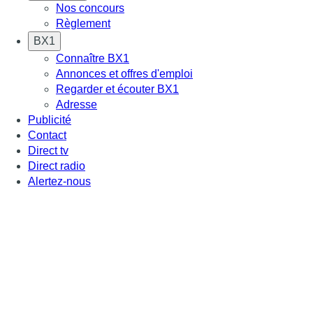
Nos concours
Règlement
BX1
Connaître BX1
Annonces et offres d'emploi
Regarder et écouter BX1
Adresse
Publicité
Contact
Direct tv
Direct radio
Alertez-nous