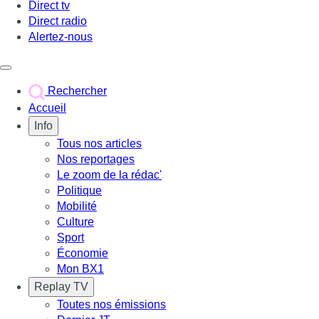
Direct tv
Direct radio
Alertez-nous
Déclencher le menu
Rechercher
Accueil
Info
Tous nos articles
Nos reportages
Le zoom de la rédac'
Politique
Mobilité
Culture
Sport
Économie
Mon BX1
Replay TV
Toutes nos émissions