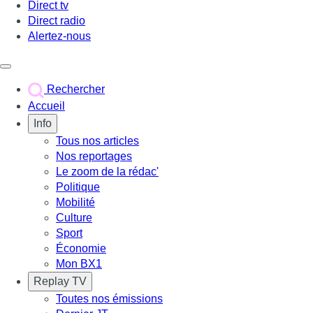
Direct tv
Direct radio
Alertez-nous
Déclencher le menu
Rechercher
Accueil
Info
Tous nos articles
Nos reportages
Le zoom de la rédac'
Politique
Mobilité
Culture
Sport
Économie
Mon BX1
Replay TV
Toutes nos émissions