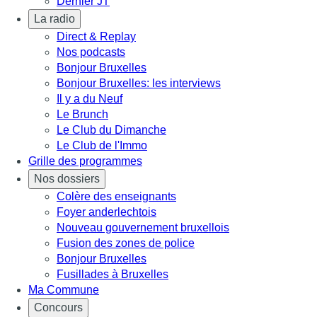
Dernier JT
La radio
Direct & Replay
Nos podcasts
Bonjour Bruxelles
Bonjour Bruxelles: les interviews
Il y a du Neuf
Le Brunch
Le Club du Dimanche
Le Club de l'Immo
Grille des programmes
Nos dossiers
Colère des enseignants
Foyer anderlechtois
Nouveau gouvernement bruxellois
Fusion des zones de police
Bonjour Bruxelles
Fusillades à Bruxelles
Ma Commune
Concours