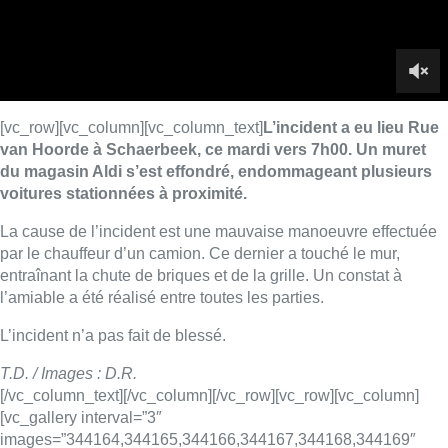
entraînant la chute de briques et de la grille. Un constat à
l’amiable a été réalisé entre toutes les parties.
L’incident n’a pas fait de blessé.
T.D. / Images : D.R.
[/vc_column_text][/vc_column][/vc_row][vc_row][vc_column]
[vc_gallery interval=”3″
images=”344164,344165,344166,344167,344168,344169″
img_size=”large”][/vc_column][/vc_row]
Lire aussi :
Berchem-Sainte-Agathe: le trafic de
la ligne 9 a repris après le
déraillement d’un tram