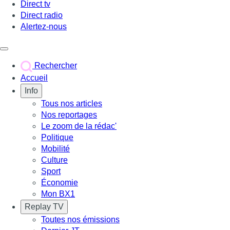
Direct tv
Direct radio
Alertez-nous
Déclencher le menu
Rechercher
Accueil
Info
Tous nos articles
Nos reportages
Le zoom de la rédac'
Politique
Mobilité
Culture
Sport
Économie
Mon BX1
Replay TV
Toutes nos émissions