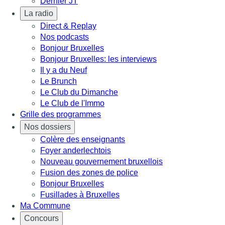
Dernier JT
La radio
Direct & Replay
Nos podcasts
Bonjour Bruxelles
Bonjour Bruxelles: les interviews
Il y a du Neuf
Le Brunch
Le Club du Dimanche
Le Club de l'Immo
Grille des programmes
Nos dossiers
Colère des enseignants
Foyer anderlechtois
Nouveau gouvernement bruxellois
Fusion des zones de police
Bonjour Bruxelles
Fusillades à Bruxelles
Ma Commune
Concours