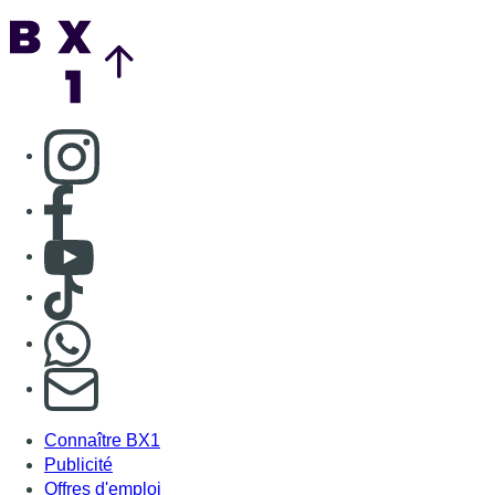
Nous rejoindre sur Whatsapp
S'abonner à notre newsletter
Connaître BX1
Publicité
Offres d'emploi
Contact
Mentions légales
Politique de cookies (UE)
Gérer les cookies