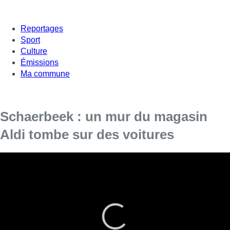
Reportages
Sport
Culture
Émissions
Ma commune
Schaerbeek : un mur du magasin
Aldi tombe sur des voitures
[vc_row][vc_column][vc_column_text]
L’incident a eu lieu Rue
van Hoorde à Schaerbeek, ce mardi vers 7h00. Un muret
du magasin Aldi s’est effondré, endommageant plusieurs
voitures stationnées à proximité.
La cause de l’incident est une mauvaise manoeuvre effectuée
par le chauffeur d’un camion. Ce dernier a touché le mur,