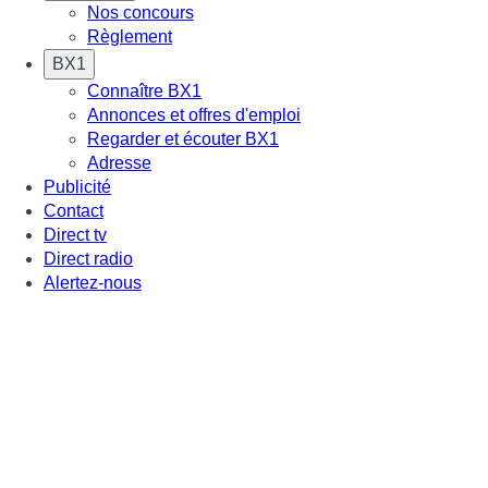
Nos concours
Règlement
BX1
Connaître BX1
Annonces et offres d'emploi
Regarder et écouter BX1
Adresse
Publicité
Contact
Direct tv
Direct radio
Alertez-nous