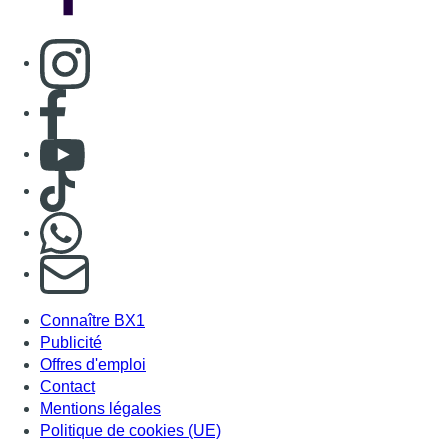
Consulter page Instagram
Consulter page Facebook
Consulter Youtube
Consulter TikTok
Nous rejoindre sur Whatsapp
S'abonner à notre newsletter
Connaître BX1
Publicité
Offres d'emploi
Contact
Mentions légales
Politique de cookies (UE)