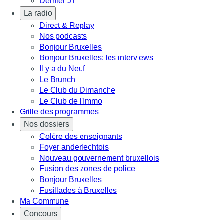
Dernier JT
La radio
Direct & Replay
Nos podcasts
Bonjour Bruxelles
Bonjour Bruxelles: les interviews
Il y a du Neuf
Le Brunch
Le Club du Dimanche
Le Club de l'Immo
Grille des programmes
Nos dossiers
Colère des enseignants
Foyer anderlechtois
Nouveau gouvernement bruxellois
Fusion des zones de police
Bonjour Bruxelles
Fusillades à Bruxelles
Ma Commune
Concours