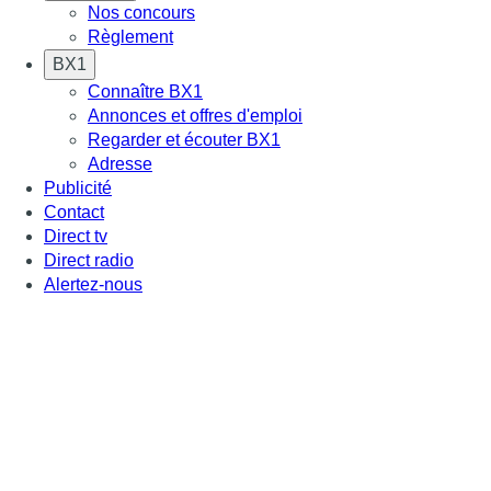
Nos concours
Règlement
BX1
Connaître BX1
Annonces et offres d'emploi
Regarder et écouter BX1
Adresse
Publicité
Contact
Direct tv
Direct radio
Alertez-nous