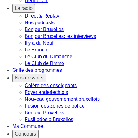
Dernier JT
La radio
Direct & Replay
Nos podcasts
Bonjour Bruxelles
Bonjour Bruxelles: les interviews
Il y a du Neuf
Le Brunch
Le Club du Dimanche
Le Club de l'Immo
Grille des programmes
Nos dossiers
Colère des enseignants
Foyer anderlechtois
Nouveau gouvernement bruxellois
Fusion des zones de police
Bonjour Bruxelles
Fusillades à Bruxelles
Ma Commune
Concours