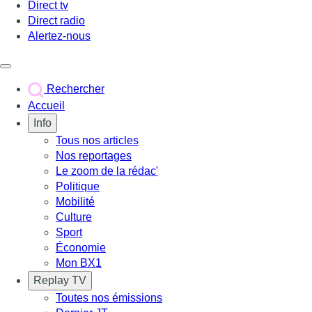
Direct tv
Direct radio
Alertez-nous
Déclencher le menu
Rechercher
Accueil
Info
Tous nos articles
Nos reportages
Le zoom de la rédac'
Politique
Mobilité
Culture
Sport
Économie
Mon BX1
Replay TV
Toutes nos émissions