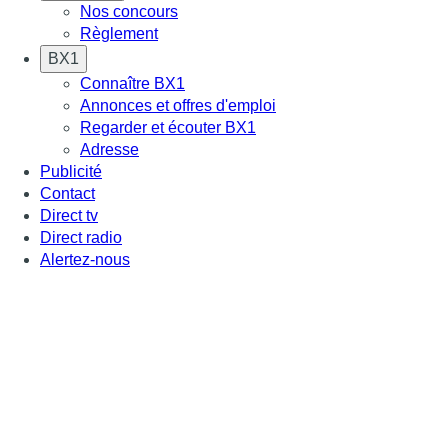
Nos concours
Règlement
BX1
Connaître BX1
Annonces et offres d'emploi
Regarder et écouter BX1
Adresse
Publicité
Contact
Direct tv
Direct radio
Alertez-nous