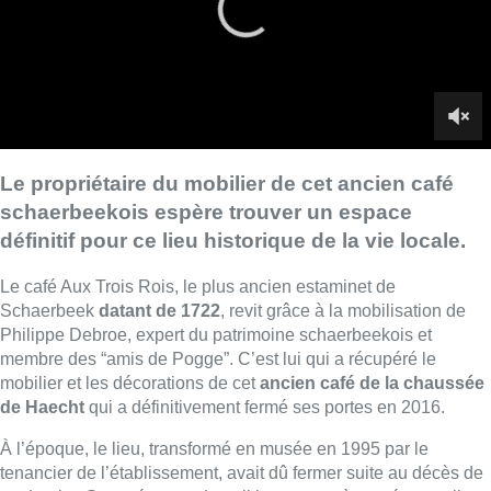
Schaerbeek
datant de 1722
, revit grâce à la mobilisation de
Philippe Debroe, expert du patrimoine schaerbeekois et
membre des “amis de Pogge”. C’est lui qui a récupéré le
mobilier et les décorations de cet
ancien café de la chaussée
de Haecht
qui a définitivement fermé ses portes en 2016.
À l’époque, le lieu, transformé en musée en 1995 par le
tenancier de l’établissement, avait dû fermer suite au décès de
ce dernier. Sans réponse du politique quant à une éventuelle
sauvegarde du bâtiment, Philippe Debroe a décidé de
racheter l’ensemble du mobilier et des décorations pour 1
500 euros
, afin de remonter l’ensemble de ce décor dans un
espace “pop up”, deux mois plus tard.
Depuis lors, le café Aux Trois Rois se déploie
chaque année
dans un nouveau lieu schaerbeekois
. On peut ainsi y
découvrir les anciennes décorations, la grille des tarifs en
francs belges, les photos des anciens propriétaires et clients…
Un hommage à Pogge, ce personnage folklorique et
emblématique de la vie schaerbeekoise qui fréquentait le lieu
au début du XXe siècle, est également rendu.