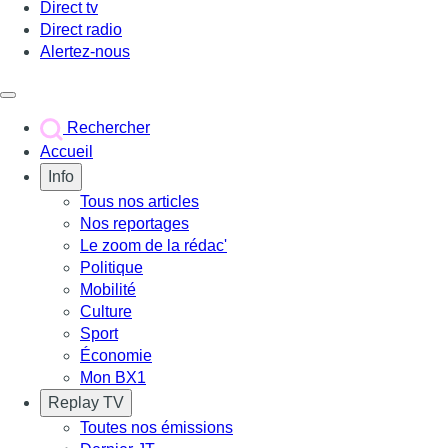
Direct tv
Direct radio
Alertez-nous
Déclencher le menu
Rechercher
Accueil
Info
Tous nos articles
Nos reportages
Le zoom de la rédac'
Politique
Mobilité
Culture
Sport
Économie
Mon BX1
Replay TV
Toutes nos émissions