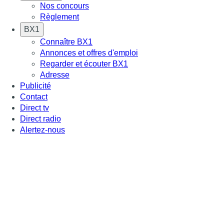
Nos concours
Règlement
BX1
Connaître BX1
Annonces et offres d'emploi
Regarder et écouter BX1
Adresse
Publicité
Contact
Direct tv
Direct radio
Alertez-nous