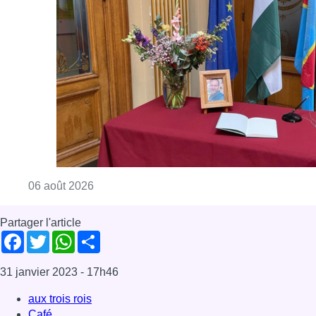
Partager l'article
Facebook
Twitter
WhatsApp
Share
31 janvier 2023
- 17h46
aux trois rois
Café
Citizen Corner
Patrimoine
Pogge
News
Schaerbeek
Offres d’emploi