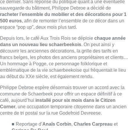
Philippe Debroe espère désormais trouver un accord avec la
commune de Schaerbeek pour offrir un espace définitif à ce
café, aujourd’hui
installé pour six mois dans le Citizen
Corner
, une occupation temporaire citoyenne dans un ancien
centre de tri postal sur la r
ue Godefroid Devreese.
■ Reportage d’
Anaïs Corbin
,
Charles Carpreau
et
Corinne De Beul
.
Lire aussi :
À Bruxelles, le blocus s’invite dans
des lieux insolites : “C’est
exceptionnel, il faut se l’avouer”