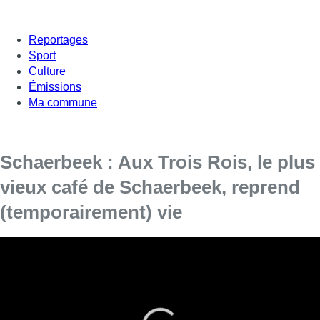
Reportages
Sport
Culture
Émissions
Ma commune
Schaerbeek : Aux Trois Rois, le plus
vieux café de Schaerbeek, reprend
(temporairement) vie
Le propriétaire du mobilier de cet ancien café
schaerbeekois espère trouver un espace
définitif pour ce lieu historique de la vie locale.
Le café Aux Trois Rois, le plus ancien estaminet de