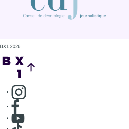
Consulter page Instagram
Consulter page Facebook
Consulter Youtube
Consulter TikTok
Nous rejoindre sur Whatsapp
S'abonner à notre newsletter
Connaître BX1
Publicité
Offres d'emploi
Contact
Mentions légales
Politique de cookies (UE)