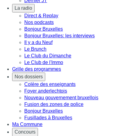
Dernier JT
La radio
Direct & Replay
Nos podcasts
Bonjour Bruxelles
Bonjour Bruxelles: les interviews
Il y a du Neuf
Le Brunch
Le Club du Dimanche
Le Club de l'Immo
Grille des programmes
Nos dossiers
Colère des enseignants
Foyer anderlechtois
Nouveau gouvernement bruxellois
Fusion des zones de police
Bonjour Bruxelles
Fusillades à Bruxelles
Ma Commune
Concours