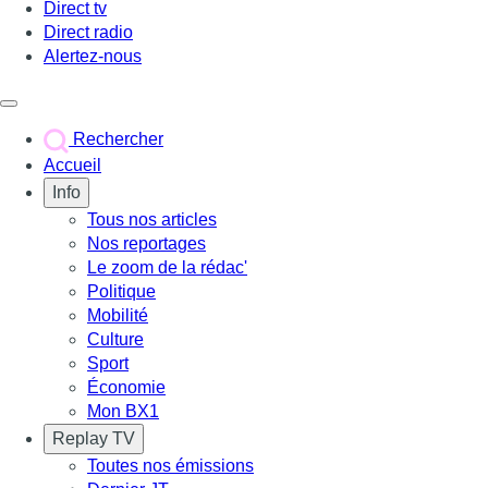
Direct tv
Direct radio
Alertez-nous
Déclencher le menu
Rechercher
Accueil
Info
Tous nos articles
Nos reportages
Le zoom de la rédac'
Politique
Mobilité
Culture
Sport
Économie
Mon BX1
Replay TV
Toutes nos émissions