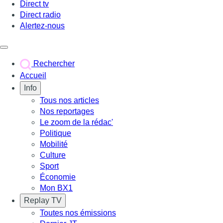
Direct tv
Direct radio
Alertez-nous
Déclencher le menu
Rechercher
Accueil
Info
Tous nos articles
Nos reportages
Le zoom de la rédac'
Politique
Mobilité
Culture
Sport
Économie
Mon BX1
Replay TV
Toutes nos émissions