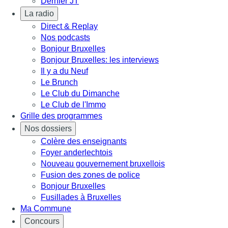
Dernier JT
La radio
Direct & Replay
Nos podcasts
Bonjour Bruxelles
Bonjour Bruxelles: les interviews
Il y a du Neuf
Le Brunch
Le Club du Dimanche
Le Club de l'Immo
Grille des programmes
Nos dossiers
Colère des enseignants
Foyer anderlechtois
Nouveau gouvernement bruxellois
Fusion des zones de police
Bonjour Bruxelles
Fusillades à Bruxelles
Ma Commune
Concours