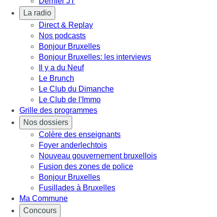
Dernier JT
La radio
Direct & Replay
Nos podcasts
Bonjour Bruxelles
Bonjour Bruxelles: les interviews
Il y a du Neuf
Le Brunch
Le Club du Dimanche
Le Club de l'Immo
Grille des programmes
Nos dossiers
Colère des enseignants
Foyer anderlechtois
Nouveau gouvernement bruxellois
Fusion des zones de police
Bonjour Bruxelles
Fusillades à Bruxelles
Ma Commune
Concours