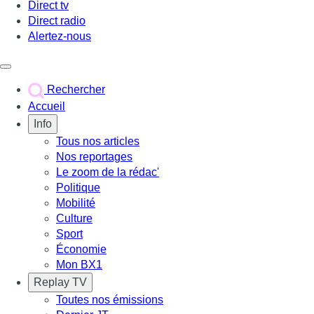
Direct tv
Direct radio
Alertez-nous
Déclencher le menu
Rechercher
Accueil
Info
Tous nos articles
Nos reportages
Le zoom de la rédac'
Politique
Mobilité
Culture
Sport
Économie
Mon BX1
Replay TV
Toutes nos émissions