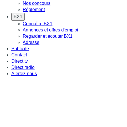
Nos concours
Règlement
BX1
Connaître BX1
Annonces et offres d'emploi
Regarder et écouter BX1
Adresse
Publicité
Contact
Direct tv
Direct radio
Alertez-nous