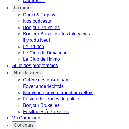
Dernier JT
La radio
Direct & Replay
Nos podcasts
Bonjour Bruxelles
Bonjour Bruxelles: les interviews
Il y a du Neuf
Le Brunch
Le Club du Dimanche
Le Club de l'Immo
Grille des programmes
Nos dossiers
Colère des enseignants
Foyer anderlechtois
Nouveau gouvernement bruxellois
Fusion des zones de police
Bonjour Bruxelles
Fusillades à Bruxelles
Ma Commune
Concours