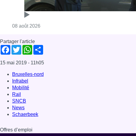
Consulter l'article "Marathon de contrôles d
08 août 2026
Partager l'article
Facebook
Twitter
WhatsApp
Share
15 mai 2019
- 11h05
Bruxelles-nord
Infrabel
Mobilité
Rail
SNCB
News
Schaerbeek
Offres d’emploi