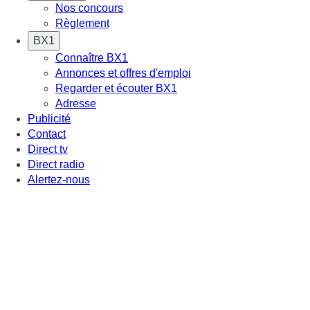
Nos concours
Règlement
BX1
Connaître BX1
Annonces et offres d'emploi
Regarder et écouter BX1
Adresse
Publicité
Contact
Direct tv
Direct radio
Alertez-nous