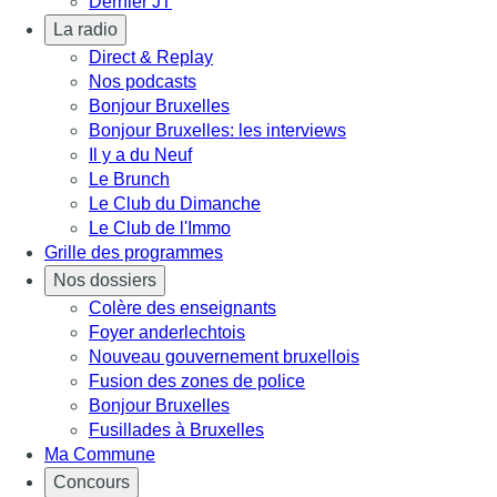
Dernier JT
La radio
Direct & Replay
Nos podcasts
Bonjour Bruxelles
Bonjour Bruxelles: les interviews
Il y a du Neuf
Le Brunch
Le Club du Dimanche
Le Club de l'Immo
Grille des programmes
Nos dossiers
Colère des enseignants
Foyer anderlechtois
Nouveau gouvernement bruxellois
Fusion des zones de police
Bonjour Bruxelles
Fusillades à Bruxelles
Ma Commune
Concours