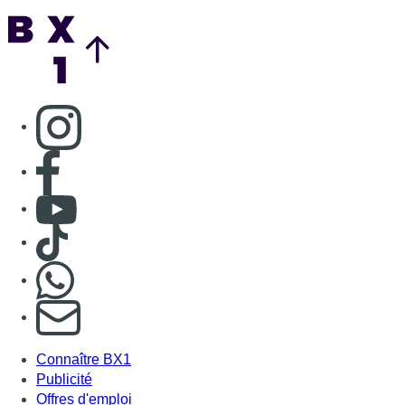
Back to top
Consulter page Instagram
Consulter page Facebook
Consulter Youtube
Consulter TikTok
Nous rejoindre sur Whatsapp
S'abonner à notre newsletter
Connaître BX1
Publicité
Offres d'emploi