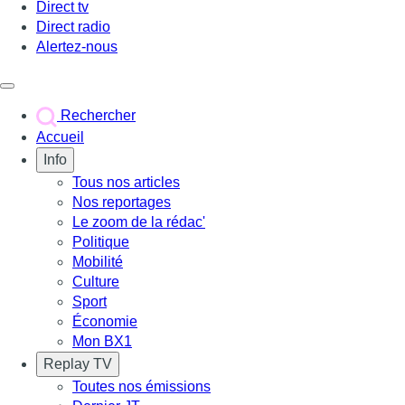
Direct tv
Direct radio
Alertez-nous
Déclencher le menu
Rechercher
Accueil
Info
Tous nos articles
Nos reportages
Le zoom de la rédac'
Politique
Mobilité
Culture
Sport
Économie
Mon BX1
Replay TV
Toutes nos émissions