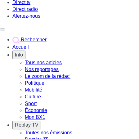
Direct tv
Direct radio
Alertez-nous
Déclencher le menu
Rechercher
Accueil
Info
Tous nos articles
Nos reportages
Le zoom de la rédac'
Politique
Mobilité
Culture
Sport
Économie
Mon BX1
Replay TV
Toutes nos émissions