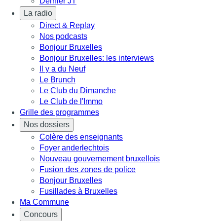
Dernier JT
La radio
Direct & Replay
Nos podcasts
Bonjour Bruxelles
Bonjour Bruxelles: les interviews
Il y a du Neuf
Le Brunch
Le Club du Dimanche
Le Club de l'Immo
Grille des programmes
Nos dossiers
Colère des enseignants
Foyer anderlechtois
Nouveau gouvernement bruxellois
Fusion des zones de police
Bonjour Bruxelles
Fusillades à Bruxelles
Ma Commune
Concours