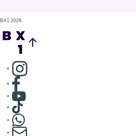
BX1 2026
Back to top
Consulter page Instagram
Consulter page Facebook
Consulter Youtube
Consulter TikTok
Nous rejoindre sur Whatsapp
S'abonner à notre newsletter