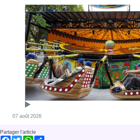
Consulter l'article "Foire du Midi: les visite
07 août 2026
Partager l'article
Facebook
Twitter
WhatsApp
Share
28 mai 2019
- 12h32
Fisc
Impôts
SPF Finances
News
Saint-Josse-ten-Noode
Offres d’emploi