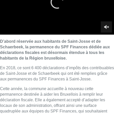
de Saint-Josse et de Schaerbeek qui ont été remplies grâce
aux permanences du SPF Finances à Saint-Josse.
Cette année, la commune accueille à nouveau cette
permanence destinée à aider les Bruxellois à remplir leur
déclaration fiscale. Elle a également accepté d’adapter les
locaux de son administration, offrant ainsi une surface
quadruplée aux équipes du SPF Finances, qui souhaitaient
étendre l’accès à ces permanences à l’ensemble des
contribuables bruxellois.
Cette permanence est ouverte au N.67 de la rue Saint-François
à Saint-Josse, jusqu’au 28 juin de 8h30 à 15h00. La
permanence sera toutefois fermée les 30 et 31 mai, et 10 juin
en raison des jours fériés.
■ Reportage de
Jean-Christophe Pesesse
et
Béatrice
Broutout
.
Lire aussi :