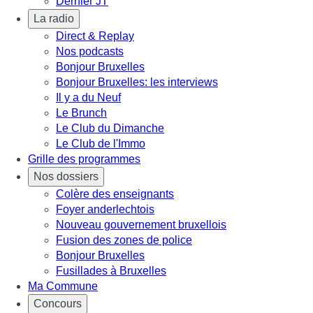
Dernier JT
La radio
Direct & Replay
Nos podcasts
Bonjour Bruxelles
Bonjour Bruxelles: les interviews
Il y a du Neuf
Le Brunch
Le Club du Dimanche
Le Club de l'Immo
Grille des programmes
Nos dossiers
Colère des enseignants
Foyer anderlechtois
Nouveau gouvernement bruxellois
Fusion des zones de police
Bonjour Bruxelles
Fusillades à Bruxelles
Ma Commune
Concours