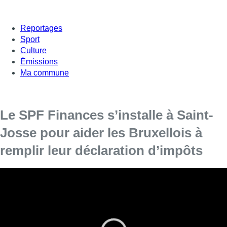
Reportages
Sport
Culture
Émissions
Ma commune
Le SPF Finances s’installe à Saint-
Josse pour aider les Bruxellois à
remplir leur déclaration d’impôts
D’abord réservée aux habitants de Saint-Josse et de
Schaerbeek, la permanence du SPF Finances dédiée aux
déclarations fiscales est désormais étendue à tous les
habitants de la Région bruxelloise.
En 2018, ce sont 6 400 déclarations d’impôts des contribuables