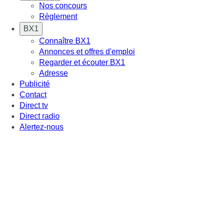
Nos concours
Règlement
BX1
Connaître BX1
Annonces et offres d'emploi
Regarder et écouter BX1
Adresse
Publicité
Contact
Direct tv
Direct radio
Alertez-nous