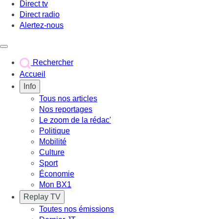
Direct tv
Direct radio
Alertez-nous
Déclencher le menu
Rechercher
Accueil
Info
Tous nos articles
Nos reportages
Le zoom de la rédac'
Politique
Mobilité
Culture
Sport
Économie
Mon BX1
Replay TV
Toutes nos émissions