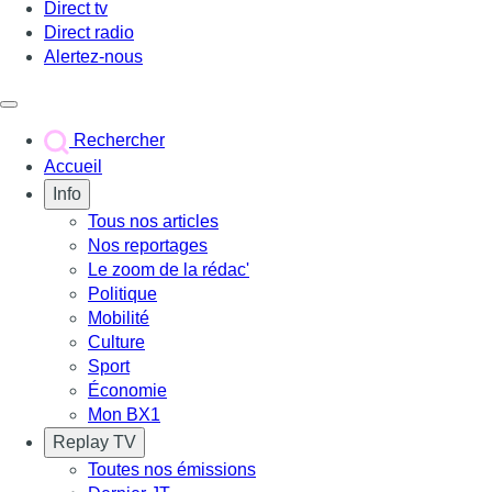
Direct tv
Direct radio
Alertez-nous
Déclencher le menu
Rechercher
Accueil
Info
Tous nos articles
Nos reportages
Le zoom de la rédac'
Politique
Mobilité
Culture
Sport
Économie
Mon BX1
Replay TV
Toutes nos émissions