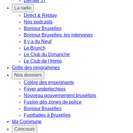
Dernier JT
La radio
Direct & Replay
Nos podcasts
Bonjour Bruxelles
Bonjour Bruxelles: les interviews
Il y a du Neuf
Le Brunch
Le Club du Dimanche
Le Club de l'Immo
Grille des programmes
Nos dossiers
Colère des enseignants
Foyer anderlechtois
Nouveau gouvernement bruxellois
Fusion des zones de police
Bonjour Bruxelles
Fusillades à Bruxelles
Ma Commune
Concours