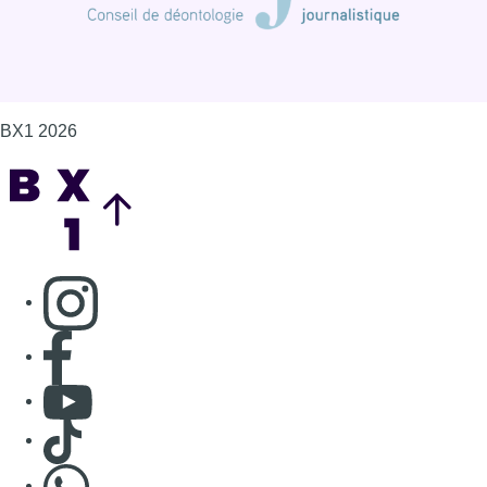
Consulter page Facebook
Consulter Youtube
Consulter TikTok
Nous rejoindre sur Whatsapp
S'abonner à notre newsletter
Connaître BX1
Publicité
Offres d'emploi
Contact
Mentions légales
Politique de cookies (UE)
Gérer les cookies