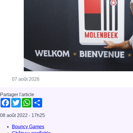
Partager l'article
Facebook
Twitter
WhatsApp
Share
08 août 2022
- 17h25
Bouncy Games
Château gonflable
Loisirs
News
Saint-Josse-ten-Noode
Offres d’emploi