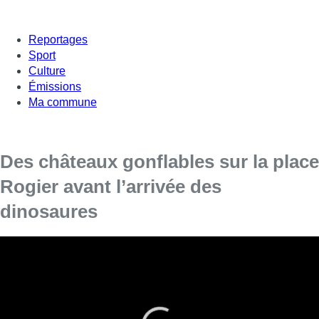
Reportages
Sport
Culture
Émissions
Ma commune
Des châteaux gonflables sur la place
Rogier avant l’arrivée des
dinosaures
3 000 m² de châteaux gonflables ont été installés
sur la place Rogier.
Tous les jours, de 10h00 à 18h00, les enfants et les plus
grands peuvent sauter, grimper et éviter les obstacles du