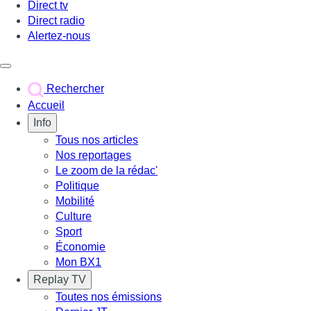
Direct tv
Direct radio
Alertez-nous
Déclencher le menu
Rechercher
Accueil
Info
Tous nos articles
Nos reportages
Le zoom de la rédac'
Politique
Mobilité
Culture
Sport
Économie
Mon BX1
Replay TV
Toutes nos émissions