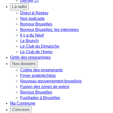
Dernier JT
La radio
Direct & Replay
Nos podcasts
Bonjour Bruxelles
Bonjour Bruxelles: les interviews
Il y a du Neuf
Le Brunch
Le Club du Dimanche
Le Club de l'Immo
Grille des programmes
Nos dossiers
Colère des enseignants
Foyer anderlechtois
Nouveau gouvernement bruxellois
Fusion des zones de police
Bonjour Bruxelles
Fusillades à Bruxelles
Ma Commune
Concours