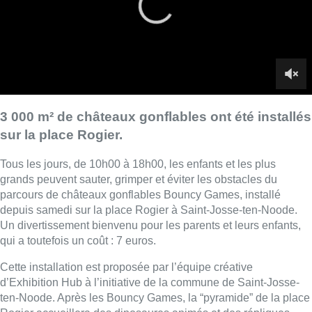
parcours de châteaux gonflables Bouncy Games, installé
depuis samedi sur la place Rogier à Saint-Josse-ten-Noode.
Un divertissement bienvenu pour les parents et leurs enfants,
qui a toutefois un coût : 7 euros.
Cette installation est proposée par l’équipe créative
d’Exhibition Hub à l’initiative de la commune de Saint-Josse-
ten-Noode. Après les Bouncy Games, la “pyramide” de la place
Rogier accueillera des dinosaures animés et des répliques
grandeur nature de ces animaux préhistoriques sur 2 000 m².
Cette expo immersive nommée Dinos Alive sera accessible
quotidiennement de 10h à 18h. Elle s’adresse à chacun à partir
de 4 ans et pour un prix d’entrée de 10 euros.
■ Images et interviews de
Meryem Laadissi
et
Béatrice
Broutout
.
Lire aussi :
Le Brussels Dance Festival revient