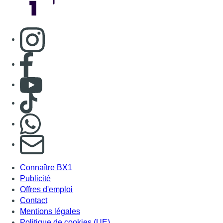
Consulter page Instagram
Consulter page Facebook
Consulter Youtube
Consulter TikTok
Nous rejoindre sur Whatsapp
S'abonner à notre newsletter
Connaître BX1
Publicité
Offres d'emploi
Contact
Mentions légales
Politique de cookies (UE)