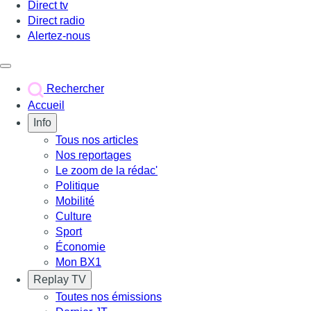
Direct tv
Direct radio
Alertez-nous
Déclencher le menu
Rechercher
Accueil
Info
Tous nos articles
Nos reportages
Le zoom de la rédac'
Politique
Mobilité
Culture
Sport
Économie
Mon BX1
Replay TV
Toutes nos émissions