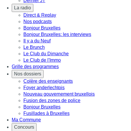
Dernier JT
La radio
Direct & Replay
Nos podcasts
Bonjour Bruxelles
Bonjour Bruxelles: les interviews
Il y a du Neuf
Le Brunch
Le Club du Dimanche
Le Club de l'Immo
Grille des programmes
Nos dossiers
Colère des enseignants
Foyer anderlechtois
Nouveau gouvernement bruxellois
Fusion des zones de police
Bonjour Bruxelles
Fusillades à Bruxelles
Ma Commune
Concours