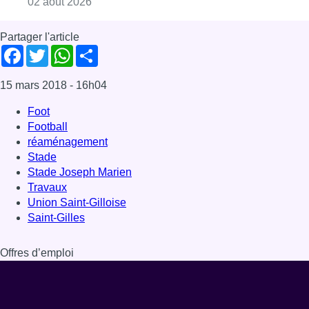
Consulter l'article "Le défenseur de l’Union
02 août 2026
Partager l'article
Facebook
Twitter
WhatsApp
Share
15 mars 2018
- 16h04
Foot
Football
réaménagement
Stade
Stade Joseph Marien
Travaux
Union Saint-Gilloise
Saint-Gilles
Offres d’emploi