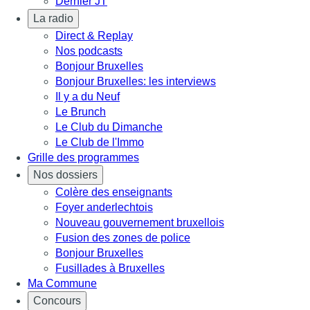
Dernier JT
La radio
Direct & Replay
Nos podcasts
Bonjour Bruxelles
Bonjour Bruxelles: les interviews
Il y a du Neuf
Le Brunch
Le Club du Dimanche
Le Club de l'Immo
Grille des programmes
Nos dossiers
Colère des enseignants
Foyer anderlechtois
Nouveau gouvernement bruxellois
Fusion des zones de police
Bonjour Bruxelles
Fusillades à Bruxelles
Ma Commune
Concours