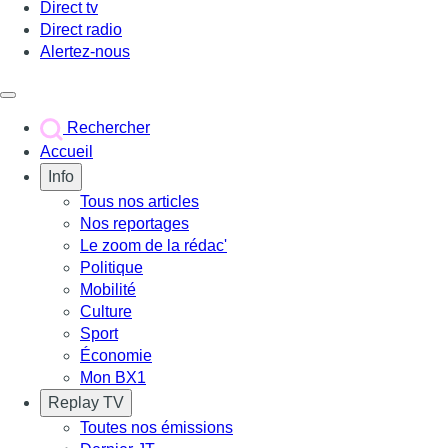
Direct tv
Direct radio
Alertez-nous
Déclencher le menu
Rechercher
Accueil
Info
Tous nos articles
Nos reportages
Le zoom de la rédac'
Politique
Mobilité
Culture
Sport
Économie
Mon BX1
Replay TV
Toutes nos émissions