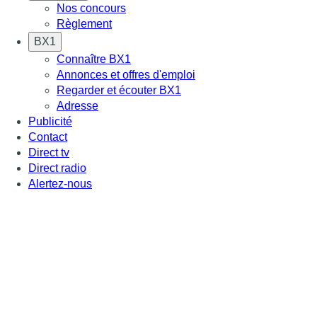
Nos concours
Règlement
BX1
Connaître BX1
Annonces et offres d'emploi
Regarder et écouter BX1
Adresse
Publicité
Contact
Direct tv
Direct radio
Alertez-nous