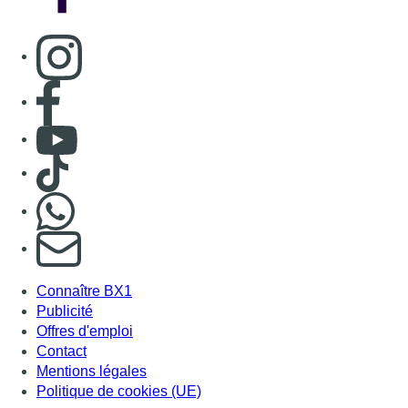
Consulter page Instagram
Consulter page Facebook
Consulter Youtube
Consulter TikTok
Nous rejoindre sur Whatsapp
S'abonner à notre newsletter
Connaître BX1
Publicité
Offres d'emploi
Contact
Mentions légales
Politique de cookies (UE)