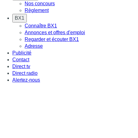
Nos concours
Règlement
BX1
Connaître BX1
Annonces et offres d'emploi
Regarder et écouter BX1
Adresse
Publicité
Contact
Direct tv
Direct radio
Alertez-nous