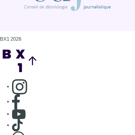
Consulter page Instagram
Consulter page Facebook
Consulter Youtube
Consulter TikTok
Nous rejoindre sur Whatsapp
S'abonner à notre newsletter
Connaître BX1
Publicité
Offres d'emploi
Contact
Mentions légales
Politique de cookies (UE)
Gérer les cookies