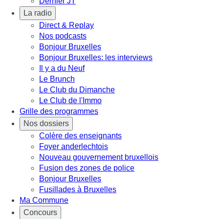
Dernier JT
La radio
Direct & Replay
Nos podcasts
Bonjour Bruxelles
Bonjour Bruxelles: les interviews
Il y a du Neuf
Le Brunch
Le Club du Dimanche
Le Club de l'Immo
Grille des programmes
Nos dossiers
Colère des enseignants
Foyer anderlechtois
Nouveau gouvernement bruxellois
Fusion des zones de police
Bonjour Bruxelles
Fusillades à Bruxelles
Ma Commune
Concours