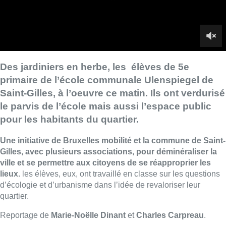
Une initiative de Bruxelles mobilité et la commune de Saint-
Gilles, avec plusieurs associations, pour déminéraliser la
ville et se permettre aux citoyens de se réapproprier les
lieux.
les élèves, eux, ont travaillé en classe sur les questions
d’écologie et d’urbanisme dans l’idée de revaloriser leur
quartier.
Reportage de
Marie-Noëlle Dinant
et
Charles Carpreau
.
Lire aussi :
Schaerbeek : un important incendie
dans un entrepôt maîtrisé après
plusieurs heures d’intervention