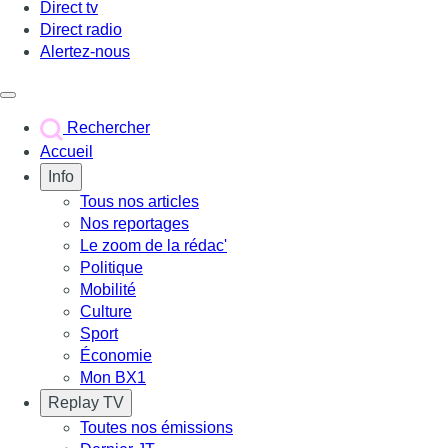
Direct tv
Direct radio
Alertez-nous
Déclencher le menu
Rechercher
Accueil
Info
Tous nos articles
Nos reportages
Le zoom de la rédac'
Politique
Mobilité
Culture
Sport
Économie
Mon BX1
Replay TV
Toutes nos émissions