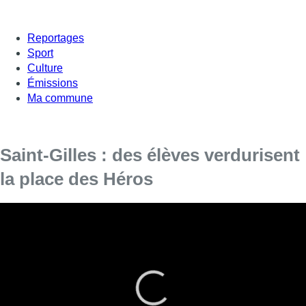
Reportages
Sport
Culture
Émissions
Ma commune
Saint-Gilles : des élèves verdurisent
la place des Héros
Des jardiniers en herbe, les élèves de 5e
primaire de l’école communale Ulenspiegel de
Saint-Gilles, à l’oeuvre ce matin. Ils ont verdurisé
le parvis de l’école mais aussi l’espace public
pour les habitants du quartier.