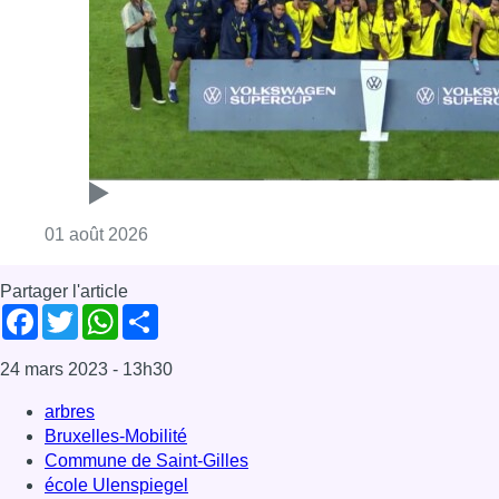
Facebook
Twitter
WhatsApp
Share
24 mars 2023
- 13h30
arbres
Bruxelles-Mobilité
Commune de Saint-Gilles
école Ulenspiegel
Ecologie
plantations
Urbanisme
Saint-Gilles
Offres d’emploi