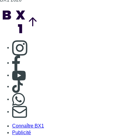
Back to top
Consulter page Instagram
Consulter page Facebook
Consulter Youtube
Consulter TikTok
Nous rejoindre sur Whatsapp
S'abonner à notre newsletter
Connaître BX1
Publicité