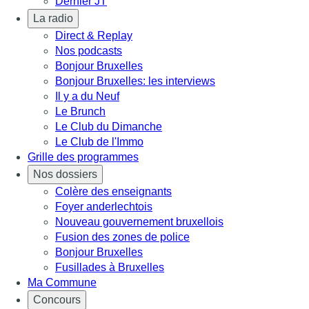
Dernier JT
La radio
Direct & Replay
Nos podcasts
Bonjour Bruxelles
Bonjour Bruxelles: les interviews
Il y a du Neuf
Le Brunch
Le Club du Dimanche
Le Club de l'Immo
Grille des programmes
Nos dossiers
Colère des enseignants
Foyer anderlechtois
Nouveau gouvernement bruxellois
Fusion des zones de police
Bonjour Bruxelles
Fusillades à Bruxelles
Ma Commune
Concours