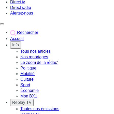
Direct tv
Direct radio
Alertez-nous
Déclencher le menu
Rechercher
Accueil
Info
Tous nos articles
Nos reportages
Le zoom de la rédac'
Politique
Mobilité
Culture
Sport
Économie
Mon BX1
Replay TV
Toutes nos émissions