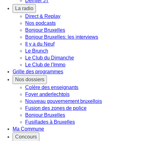
Dernier JT
La radio
Direct & Replay
Nos podcasts
Bonjour Bruxelles
Bonjour Bruxelles: les interviews
Il y a du Neuf
Le Brunch
Le Club du Dimanche
Le Club de l'Immo
Grille des programmes
Nos dossiers
Colère des enseignants
Foyer anderlechtois
Nouveau gouvernement bruxellois
Fusion des zones de police
Bonjour Bruxelles
Fusillades à Bruxelles
Ma Commune
Concours