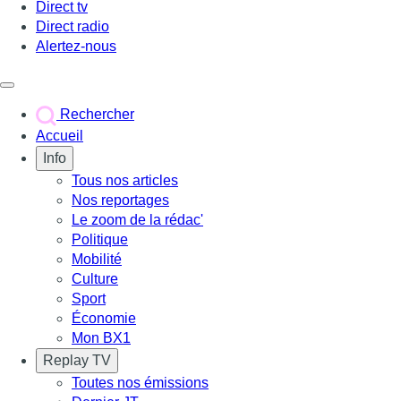
Direct tv
Direct radio
Alertez-nous
Déclencher le menu
Rechercher
Accueil
Info
Tous nos articles
Nos reportages
Le zoom de la rédac'
Politique
Mobilité
Culture
Sport
Économie
Mon BX1
Replay TV
Toutes nos émissions