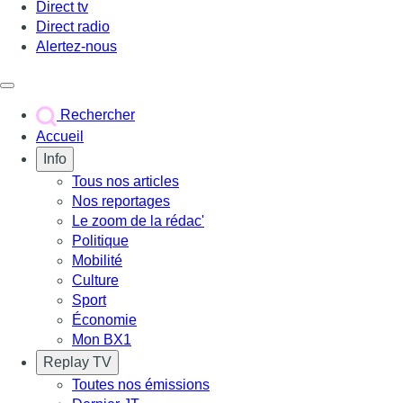
Direct tv
Direct radio
Alertez-nous
Déclencher le menu
Rechercher
Accueil
Info
Tous nos articles
Nos reportages
Le zoom de la rédac'
Politique
Mobilité
Culture
Sport
Économie
Mon BX1
Replay TV
Toutes nos émissions