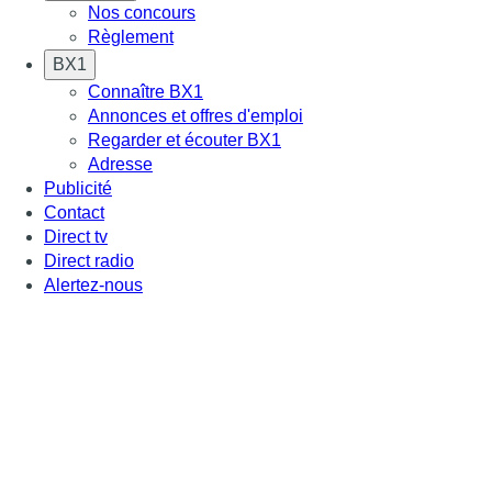
Nos concours
Règlement
BX1
Connaître BX1
Annonces et offres d'emploi
Regarder et écouter BX1
Adresse
Publicité
Contact
Direct tv
Direct radio
Alertez-nous