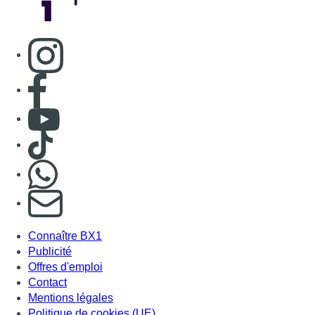
Consulter page Instagram
Consulter page Facebook
Consulter Youtube
Consulter TikTok
Nous rejoindre sur Whatsapp
S'abonner à notre newsletter
Connaître BX1
Publicité
Offres d'emploi
Contact
Mentions légales
Politique de cookies (UE)