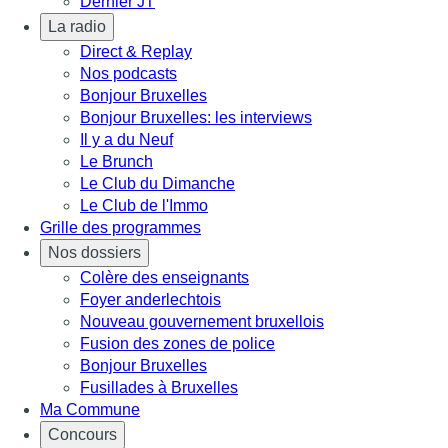
Dernier JT
La radio
Direct & Replay
Nos podcasts
Bonjour Bruxelles
Bonjour Bruxelles: les interviews
Il y a du Neuf
Le Brunch
Le Club du Dimanche
Le Club de l'Immo
Grille des programmes
Nos dossiers
Colère des enseignants
Foyer anderlechtois
Nouveau gouvernement bruxellois
Fusion des zones de police
Bonjour Bruxelles
Fusillades à Bruxelles
Ma Commune
Concours