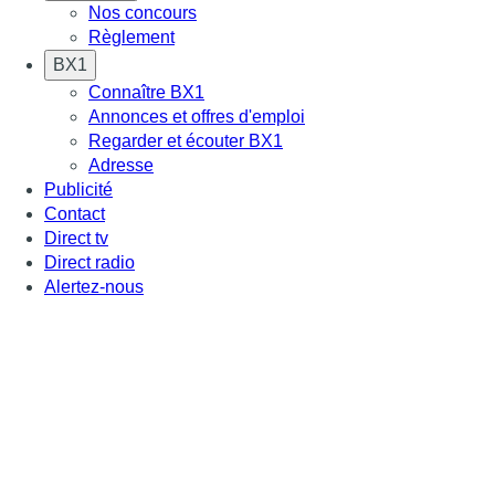
Nos concours
Règlement
BX1
Connaître BX1
Annonces et offres d'emploi
Regarder et écouter BX1
Adresse
Publicité
Contact
Direct tv
Direct radio
Alertez-nous