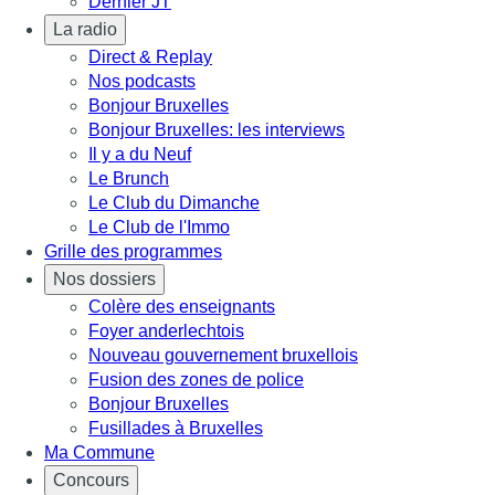
Dernier JT
La radio
Direct & Replay
Nos podcasts
Bonjour Bruxelles
Bonjour Bruxelles: les interviews
Il y a du Neuf
Le Brunch
Le Club du Dimanche
Le Club de l'Immo
Grille des programmes
Nos dossiers
Colère des enseignants
Foyer anderlechtois
Nouveau gouvernement bruxellois
Fusion des zones de police
Bonjour Bruxelles
Fusillades à Bruxelles
Ma Commune
Concours