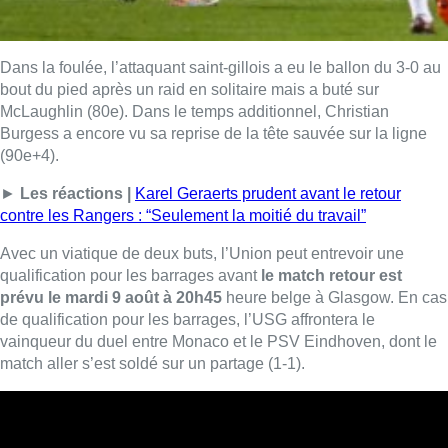
Dans la foulée, l’attaquant saint-gillois a eu le ballon du 3-0 au
bout du pied après un raid en solitaire mais a buté sur
McLaughlin (80e). Dans le temps additionnel, Christian
Burgess a encore vu sa reprise de la tête sauvée sur la ligne
(90e+4).
►
Les réactions |
Karel Geraerts prudent avant le retour
contre les Rangers : “Seulement la moitié du travail”
Avec un viatique de deux buts, l’Union peut entrevoir une
qualification pour les barrages avant
le match retour est
prévu le mardi 9 août à 20h45
heure belge à Glasgow. En cas
de qualification pour les barrages, l’USG affrontera le
vainqueur du duel entre Monaco et le PSV Eindhoven, dont le
match aller s’est soldé sur un partage (1-1).