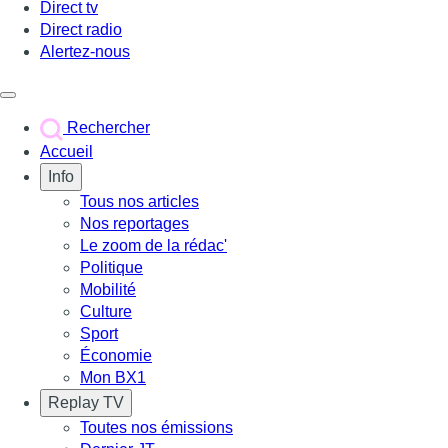
Direct tv
Direct radio
Alertez-nous
Déclencher le menu
Rechercher
Accueil
Info
Tous nos articles
Nos reportages
Le zoom de la rédac'
Politique
Mobilité
Culture
Sport
Économie
Mon BX1
Replay TV
Toutes nos émissions