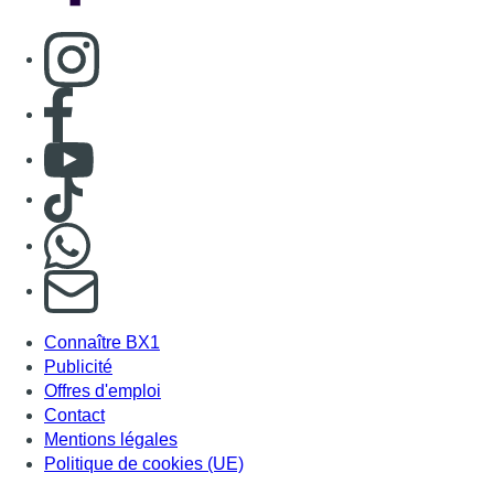
Consulter page Instagram
Consulter page Facebook
Consulter Youtube
Consulter TikTok
Nous rejoindre sur Whatsapp
S'abonner à notre newsletter
Connaître BX1
Publicité
Offres d'emploi
Contact
Mentions légales
Politique de cookies (UE)