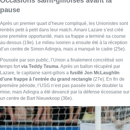
Occasions saint-gilloises avant la
pause
Après un premier quart d’heure compliqué, les Unionistes sont
rentrés petit à petit dans leur match. Amani Lazare s’est créé
une première opportunité, mais sa frappe a terminé sa course
au-dessus (19e). Le milieu ivoirien a ensuite été à la réception
d’un centre de Simon Adingra, mais a manqué le cadre (25e).
Poussée par son public, l’Union a finalement concrétisé son
temps fort
via Teddy Teuma
. Après un ballon récupéré par
Lazare, le capitaine saint-gillois a
fusillé Jon McLaughlin
d’une frappe à l’entrée du grand rectangle
(27e). En fin de
première période, l’USG n’est pas passée loin de doubler la
mise, mais Adingra a été devancé par la défense écossaise sur
un centre de Bart Nieuwkoop (36e).