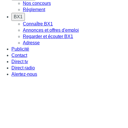
Nos concours
Règlement
BX1
Connaître BX1
Annonces et offres d'emploi
Regarder et écouter BX1
Adresse
Publicité
Contact
Direct tv
Direct radio
Alertez-nous