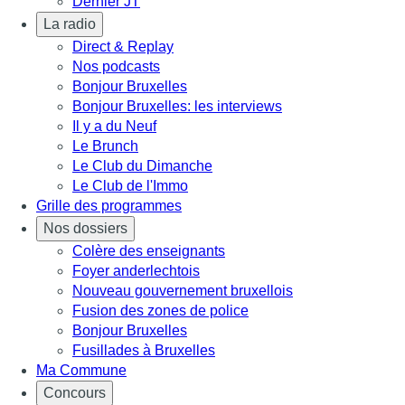
Dernier JT
La radio
Direct & Replay
Nos podcasts
Bonjour Bruxelles
Bonjour Bruxelles: les interviews
Il y a du Neuf
Le Brunch
Le Club du Dimanche
Le Club de l'Immo
Grille des programmes
Nos dossiers
Colère des enseignants
Foyer anderlechtois
Nouveau gouvernement bruxellois
Fusion des zones de police
Bonjour Bruxelles
Fusillades à Bruxelles
Ma Commune
Concours