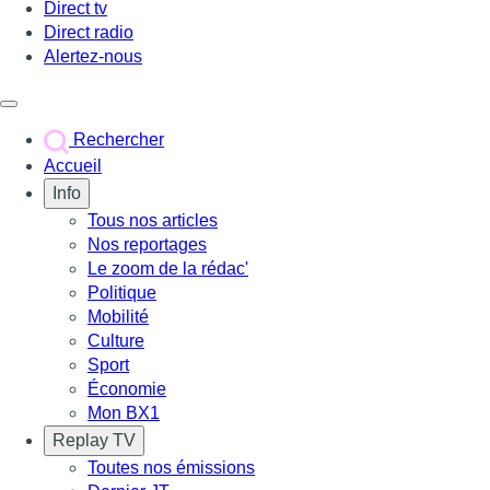
Direct tv
Direct radio
Alertez-nous
Déclencher le menu
Rechercher
Accueil
Info
Tous nos articles
Nos reportages
Le zoom de la rédac'
Politique
Mobilité
Culture
Sport
Économie
Mon BX1
Replay TV
Toutes nos émissions