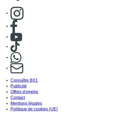
Consulter page Instagram
Consulter page Facebook
Consulter Youtube
Consulter TikTok
Nous rejoindre sur Whatsapp
S'abonner à notre newsletter
Connaître BX1
Publicité
Offres d'emploi
Contact
Mentions légales
Politique de cookies (UE)