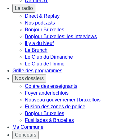
Dernier JT
La radio
Direct & Replay
Nos podcasts
Bonjour Bruxelles
Bonjour Bruxelles: les interviews
Il y a du Neuf
Le Brunch
Le Club du Dimanche
Le Club de l'Immo
Grille des programmes
Nos dossiers
Colère des enseignants
Foyer anderlechtois
Nouveau gouvernement bruxellois
Fusion des zones de police
Bonjour Bruxelles
Fusillades à Bruxelles
Ma Commune
Concours