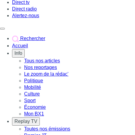
Direct tv
Direct radio
Alertez-nous
Déclencher le menu
Rechercher
Accueil
Info
Tous nos articles
Nos reportages
Le zoom de la rédac'
Politique
Mobilité
Culture
Sport
Économie
Mon BX1
Replay TV
Toutes nos émissions