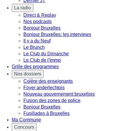
Dernier JT
La radio
Direct & Replay
Nos podcasts
Bonjour Bruxelles
Bonjour Bruxelles: les interviews
Il y a du Neuf
Le Brunch
Le Club du Dimanche
Le Club de l'Immo
Grille des programmes
Nos dossiers
Colère des enseignants
Foyer anderlechtois
Nouveau gouvernement bruxellois
Fusion des zones de police
Bonjour Bruxelles
Fusillades à Bruxelles
Ma Commune
Concours