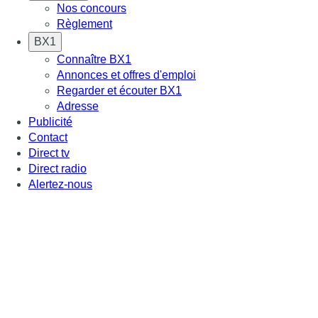
Nos concours
Règlement
BX1
Connaître BX1
Annonces et offres d'emploi
Regarder et écouter BX1
Adresse
Publicité
Contact
Direct tv
Direct radio
Alertez-nous