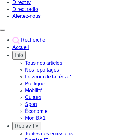
Direct tv
Direct radio
Alertez-nous
Déclencher le menu
Rechercher
Accueil
Info
Tous nos articles
Nos reportages
Le zoom de la rédac'
Politique
Mobilité
Culture
Sport
Économie
Mon BX1
Replay TV
Toutes nos émissions