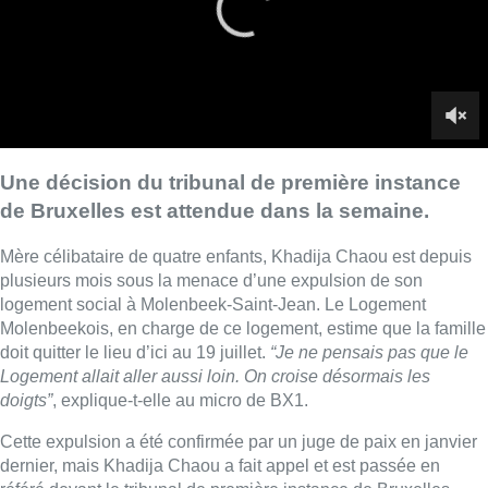
logement social à Molenbeek-Saint-Jean. Le Logement
Molenbeekois, en charge de ce logement, estime que la famille
doit quitter le lieu d’ici au 19 juillet.
“Je ne pensais pas que le
Logement allait aller aussi loin. On croise désormais les
doigts”
, explique-t-elle au micro de BX1.
Cette expulsion a été confirmée par un juge de paix en janvier
dernier, mais Khadija Chaou a fait appel et est passée en
référé devant le tribunal de première instance de Bruxelles
pour demander le gel de l’expulsion. Le Syndicat des
Locataires soutient notamment cette action en justice. Une
décision est attendue dans la semaine.
Un autre logement avait été proposé par le Logement
Molenbeekois à la famille, mais celle-ci estime que le lieu se
trouvait dans un quartier dangereux.
■ Reportage de
Yassine Mossati
,
Camille Tang Quynh
,
Yannick Vangansbeek
et
Corinne De Beul
.
Lire aussi :