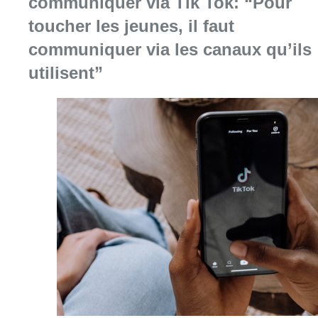
Consulter l'article "La police peut dorénavan
07 août 2026
Partager l'article
Facebook
Twitter
WhatsApp
Share
11 juillet 2022
- 16h29
Justice
Logement
Social
Syndicat des locataires