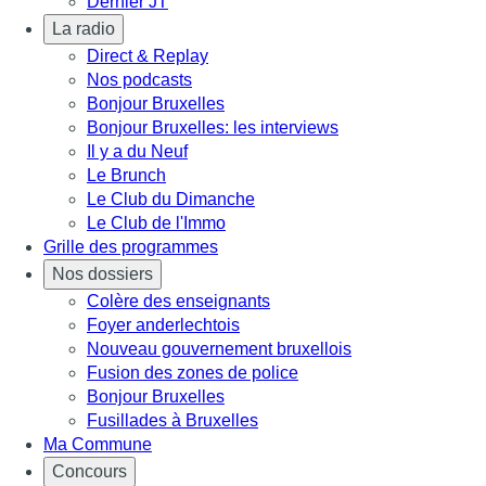
Dernier JT
La radio
Direct & Replay
Nos podcasts
Bonjour Bruxelles
Bonjour Bruxelles: les interviews
Il y a du Neuf
Le Brunch
Le Club du Dimanche
Le Club de l'Immo
Grille des programmes
Nos dossiers
Colère des enseignants
Foyer anderlechtois
Nouveau gouvernement bruxellois
Fusion des zones de police
Bonjour Bruxelles
Fusillades à Bruxelles
Ma Commune
Concours