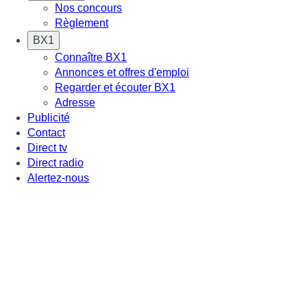
Nos concours
Règlement
BX1
Connaître BX1
Annonces et offres d'emploi
Regarder et écouter BX1
Adresse
Publicité
Contact
Direct tv
Direct radio
Alertez-nous