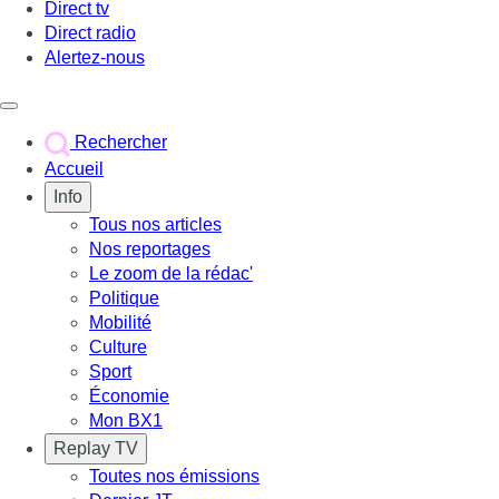
Direct tv
Direct radio
Alertez-nous
Déclencher le menu
Rechercher
Accueil
Info
Tous nos articles
Nos reportages
Le zoom de la rédac'
Politique
Mobilité
Culture
Sport
Économie
Mon BX1
Replay TV
Toutes nos émissions