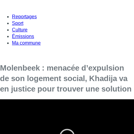
Reportages
Sport
Culture
Émissions
Ma commune
Molenbeek : menacée d’expulsion
de son logement social, Khadija va
en justice pour trouver une solution
Une décision du tribunal de première instance
de Bruxelles est attendue dans la semaine.
Mère célibataire de quatre enfants, Khadija Chaou est depuis
plusieurs mois sous la menace d’une expulsion de son